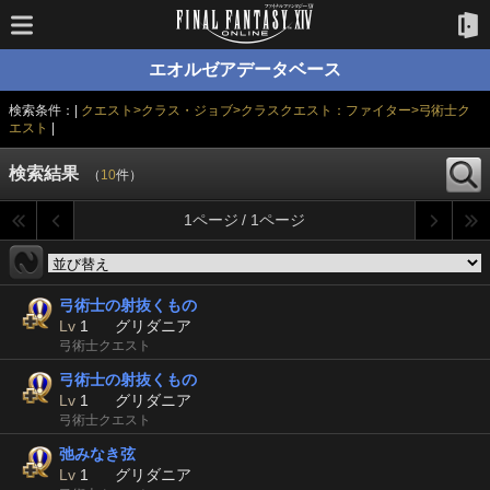
エオルゼアデータベース
検索条件：|
クエスト>クラス・ジョブ>クラスクエスト：ファイター>弓術士ク
エスト
|
検索結果
（
10
件）
1ページ / 1ページ
弓術士の射抜くもの
Lv
1
グリダニア
弓術士クエスト
弓術士の射抜くもの
Lv
1
グリダニア
弓術士クエスト
弛みなき弦
Lv
1
グリダニア