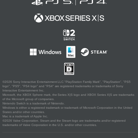
©2026 Sony Interactive Entertainment LLC."PlayStation Family Mark", "PlayStation", "PS5
logo", "PS5", "PS4 logo" and "PS4" are registered trademarks or trademarks of Sony
Interactive Entertainment Inc.
Microsoft, the XBOX Sphere mark, the Series X|S logo and XBOX Series X|S are trademarks
of the Microsoft group of companies.
Nintendo Switch is a trademark of Nintendo.
Windows is either a registered trademark or trademark of Microsoft Corporation in the United
States and/or other countries.
Mac is a trademark of Apple Inc.
©2026 Valve Corporation. Steam and the Steam logo are trademarks and/or registered
trademarks of Valve Corporation in the U.S. and/or other countries.