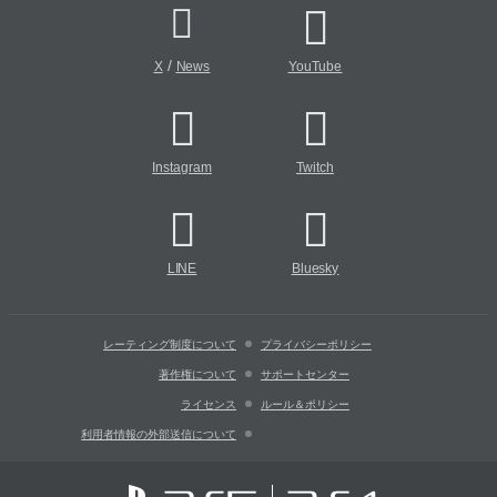
/
X
News
YouTube
Instagram
Twitch
LINE
Bluesky
レーティング制度について
プライバシーポリシー
著作権について
サポートセンター
ライセンス
ルール＆ポリシー
利用者情報の外部送信について