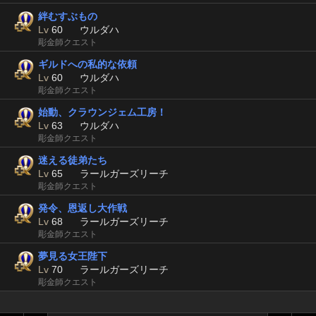
絆むすぶもの
Lv
60
ウルダハ
彫金師クエスト
ギルドへの私的な依頼
Lv
60
ウルダハ
彫金師クエスト
始動、クラウンジェム工房！
Lv
63
ウルダハ
彫金師クエスト
迷える徒弟たち
Lv
65
ラールガーズリーチ
彫金師クエスト
発令、恩返し大作戦
Lv
68
ラールガーズリーチ
彫金師クエスト
夢見る女王陛下
Lv
70
ラールガーズリーチ
彫金師クエスト