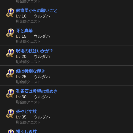
彫金師クエスト
銀冑団からの願いごと
Lv
10
ウルダハ
彫金師クエスト
牙と真鍮
Lv
15
ウルダハ
彫金師クエスト
呪術の杖はいかが？
Lv
20
ウルダハ
彫金師クエスト
銀は特別な輝き
Lv
25
ウルダハ
彫金師クエスト
孔雀石は希望の煌めき
Lv
30
ウルダハ
彫金師クエスト
炎やどす杖
Lv
35
ウルダハ
彫金師クエスト
禍々しき杖