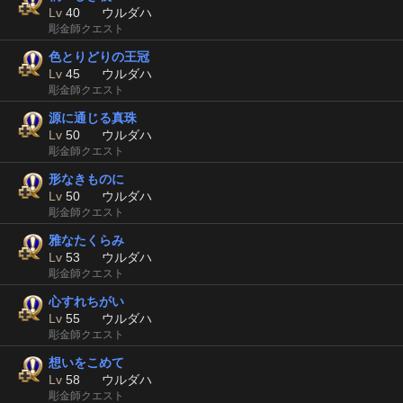
Lv
40
ウルダハ
彫金師クエスト
色とりどりの王冠
Lv
45
ウルダハ
彫金師クエスト
源に通じる真珠
Lv
50
ウルダハ
彫金師クエスト
形なきものに
Lv
50
ウルダハ
彫金師クエスト
雅なたくらみ
Lv
53
ウルダハ
彫金師クエスト
心すれちがい
Lv
55
ウルダハ
彫金師クエスト
想いをこめて
Lv
58
ウルダハ
彫金師クエスト