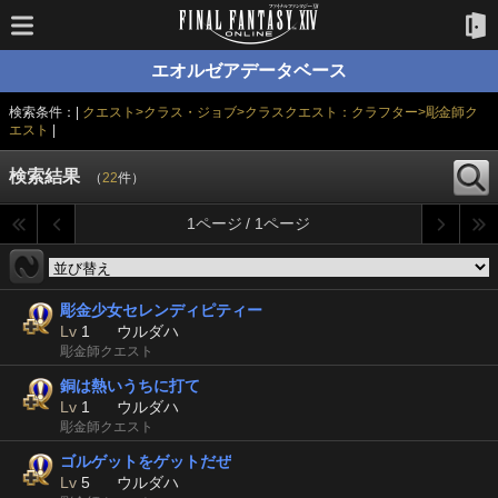
エオルゼアデータベース
検索条件：|
クエスト>クラス・ジョブ>クラスクエスト：クラフター>彫金師ク
エスト
|
検索結果
（
22
件）
1ページ / 1ページ
彫金少女セレンディピティー
Lv
1
ウルダハ
彫金師クエスト
銅は熱いうちに打て
Lv
1
ウルダハ
彫金師クエスト
ゴルゲットをゲットだぜ
Lv
5
ウルダハ