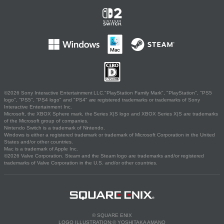
©2026 Sony Interactive Entertainment LLC."PlayStation Family Mark", "PlayStation", "PS5
logo", "PS5", "PS4 logo" and "PS4" are registered trademarks or trademarks of Sony
Interactive Entertainment Inc.
Microsoft, the XBOX Sphere mark, the Series X|S logo and XBOX Series X|S are trademarks
of the Microsoft group of companies.
Nintendo Switch is a trademark of Nintendo.
Windows is either a registered trademark or trademark of Microsoft Corporation in the United
States and/or other countries.
Mac is a trademark of Apple Inc.
©2026 Valve Corporation. Steam and the Steam logo are trademarks and/or registered
trademarks of Valve Corporation in the U.S. and/or other countries.
© SQUARE ENIX
LOGO ILLUSTRATION:© YOSHITAKA AMANO