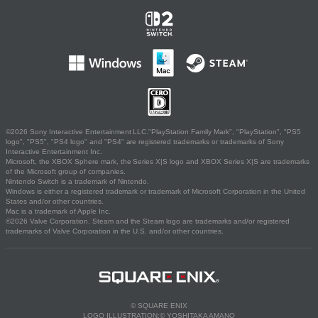
©2026 Sony Interactive Entertainment LLC."PlayStation Family Mark", "PlayStation", "PS5
logo", "PS5", "PS4 logo" and "PS4" are registered trademarks or trademarks of Sony
Interactive Entertainment Inc.
Microsoft, the XBOX Sphere mark, the Series X|S logo and XBOX Series X|S are trademarks
of the Microsoft group of companies.
Nintendo Switch is a trademark of Nintendo.
Windows is either a registered trademark or trademark of Microsoft Corporation in the United
States and/or other countries.
Mac is a trademark of Apple Inc.
©2026 Valve Corporation. Steam and the Steam logo are trademarks and/or registered
trademarks of Valve Corporation in the U.S. and/or other countries.
© SQUARE ENIX
LOGO ILLUSTRATION:© YOSHITAKA AMANO