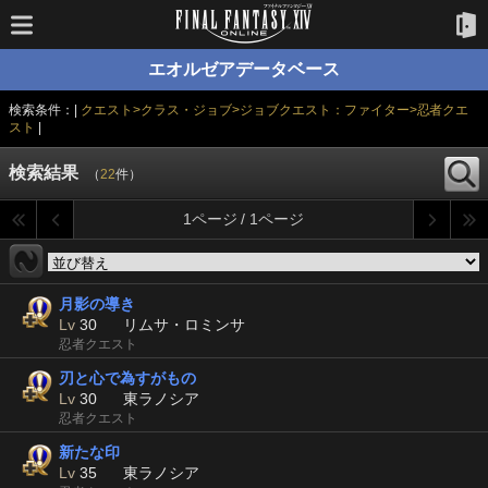
エオルゼアデータベース
検索条件：|
クエスト>クラス・ジョブ>ジョブクエスト：ファイター>忍者クエ
スト
|
検索結果
（
22
件）
1ページ / 1ページ
月影の導き
Lv
30
リムサ・ロミンサ
忍者クエスト
刃と心で為すがもの
Lv
30
東ラノシア
忍者クエスト
新たな印
Lv
35
東ラノシア