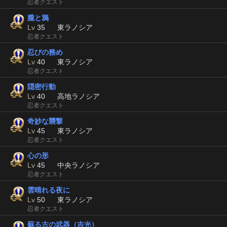
忍者クエスト
朧と鴉
Lv
35
東ラノシア
忍者クエスト
忍びの務め
Lv
40
東ラノシア
忍者クエスト
隠密行動
Lv
40
高地ラノシア
忍者クエスト
奇妙な襲撃
Lv
45
東ラノシア
忍者クエスト
心の形
Lv
45
中央ラノシア
忍者クエスト
雲晴れる夜に
Lv
50
東ラノシア
忍者クエスト
蘇る古の武器（吉光）