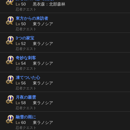
Lv
50
黒衣森：北部森林
忍者クエスト
東方からの来訪者
Lv
50
東ラノシア
忍者クエスト
3つの家宝
Lv
52
東ラノシア
忍者クエスト
奇妙な刺客
Lv
54
東ラノシア
忍者クエスト
凍てついた心
Lv
56
東ラノシア
忍者クエスト
月夜の叢雲
Lv
58
東ラノシア
忍者クエスト
融雪の雨に
Lv
60
東ラノシア
忍者クエスト