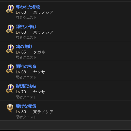
奪われた巻物
Lv
60
東ラノシア
忍者クエスト
隠密大作戦
Lv
63
東ラノシア
忍者クエスト
鴉の遊戯
Lv
65
クガネ
忍者クエスト
開祖の密命
Lv
68
ヤンサ
忍者クエスト
影隠忍法帖
Lv
70
ヤンサ
忍者クエスト
朧げな秘策
Lv
80
東ラノシア
忍者クエスト