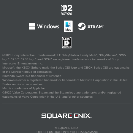
©2026 Sony Interactive Entertainment LLC."PlayStation Family Mark", "PlayStation", "PS5
logo", "PS5", "PS4 logo" and "PS4" are registered trademarks or trademarks of Sony
Interactive Entertainment Inc.
Microsoft, the XBOX Sphere mark, the Series X|S logo and XBOX Series X|S are trademarks
of the Microsoft group of companies.
Nintendo Switch is a trademark of Nintendo.
Windows is either a registered trademark or trademark of Microsoft Corporation in the United
States and/or other countries.
Mac is a trademark of Apple Inc.
©2026 Valve Corporation. Steam and the Steam logo are trademarks and/or registered
trademarks of Valve Corporation in the U.S. and/or other countries.
© SQUARE ENIX
LOGO ILLUSTRATION:© YOSHITAKA AMANO