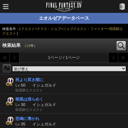
エオルゼアデータベース
検索条件：|
クエスト>クラス・ジョブ>ジョブクエスト：ファイター>暗黒騎士
クエスト
|
検索結果
（
18
件）
1ページ / 1ページ
死より冥き闇に
Lv
50
イシュガルド
暗黒騎士クエスト
暗黒は揺らめく
Lv
30
イシュガルド
暗黒騎士クエスト
悲鳴に導かれ
Lv
35
イシュガルド