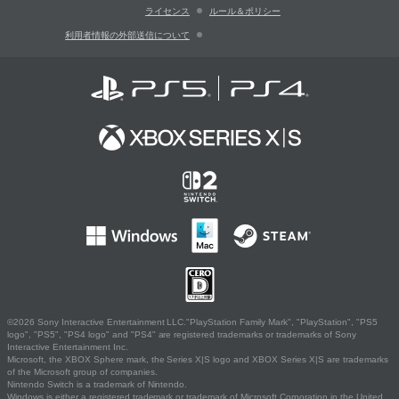
ライセンス
ルール＆ポリシー
利用者情報の外部送信について
©2026 Sony Interactive Entertainment LLC."PlayStation Family Mark", "PlayStation", "PS5
logo", "PS5", "PS4 logo" and "PS4" are registered trademarks or trademarks of Sony
Interactive Entertainment Inc.
Microsoft, the XBOX Sphere mark, the Series X|S logo and XBOX Series X|S are trademarks
of the Microsoft group of companies.
Nintendo Switch is a trademark of Nintendo.
Windows is either a registered trademark or trademark of Microsoft Corporation in the United