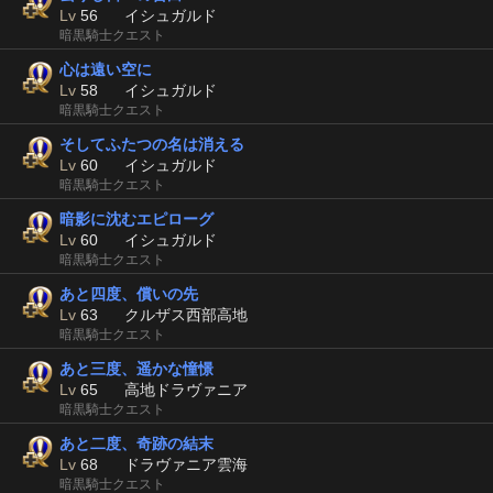
Lv
56
イシュガルド
暗黒騎士クエスト
心は遠い空に
Lv
58
イシュガルド
暗黒騎士クエスト
そしてふたつの名は消える
Lv
60
イシュガルド
暗黒騎士クエスト
暗影に沈むエピローグ
Lv
60
イシュガルド
暗黒騎士クエスト
あと四度、償いの先
Lv
63
クルザス西部高地
暗黒騎士クエスト
あと三度、遥かな憧憬
Lv
65
高地ドラヴァニア
暗黒騎士クエスト
あと二度、奇跡の結末
Lv
68
ドラヴァニア雲海
暗黒騎士クエスト