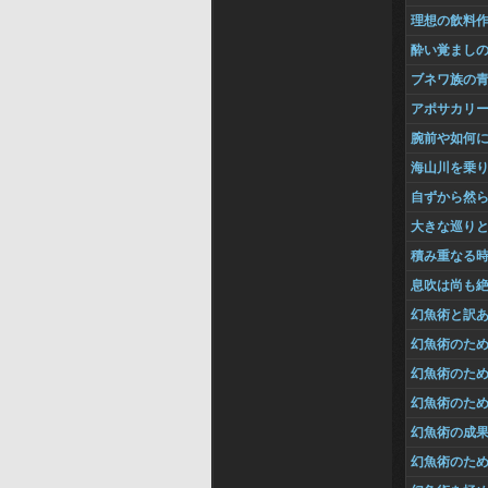
理想の飲料
酔い覚まし
ブネワ族の
アポサカリ
腕前や如何
海山川を乗
自ずから然
大きな巡り
積み重なる
息吹は尚も
幻魚術と訳
幻魚術のた
幻魚術のた
幻魚術のた
幻魚術の成
幻魚術のた