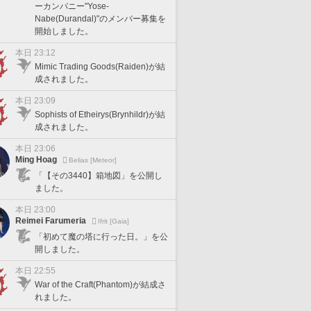
ーカンパニー"Yose-
Nabe(Durandal)"のメンバー募集を
開始しました。
本日 23:12
Mimic Trading Goods(Raiden)が結
成されました。
本日 23:09
Sophists of Etheirys(Brynhildr)が結
成されました。
本日 23:06
Ming Hoag
Belias [Meteor]
「【その3440】箱地図」を公開し
ました。
本日 23:00
Reimei Farumeria
Ifrit [Gaia]
「初めて魔の塔に行った日。」を公
開しました。
本日 22:55
War of the Craft(Phantom)が結成さ
れました。