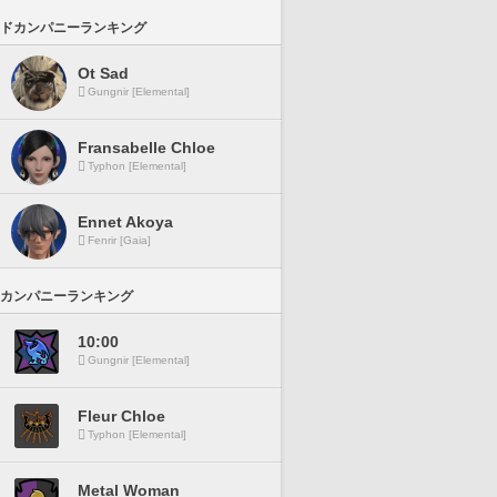
ドカンパニーランキング
Ot Sad
Gungnir [Elemental]
Fransabelle Chloe
Typhon [Elemental]
Ennet Akoya
Fenrir [Gaia]
カンパニーランキング
10:00
Gungnir [Elemental]
Fleur Chloe
Typhon [Elemental]
Metal Woman