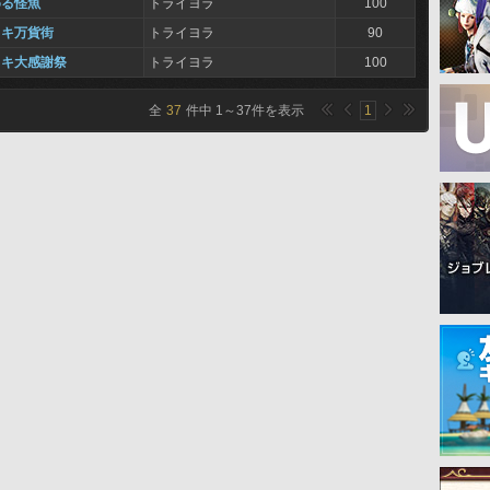
める怪魚
トライヨラ
100
メキ万貨街
トライヨラ
90
メキ大感謝祭
トライヨラ
100
全
37
件中
1
～
37
件を表示
1