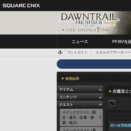
ニュース
FFXIVを
プレイガイド
エオルゼアデータベー
検索結果
アイテム
赤魔道士
コンテンツ
クエスト
メインクエスト1（新
生・蒼天・紅蓮・漆
黒・暁月）
街の金荒物
メインクエスト2（黄