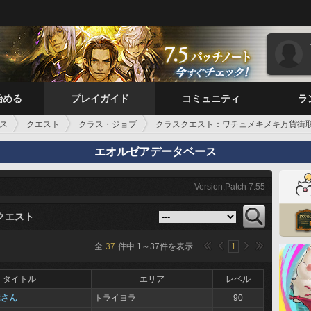
始める
プレイガイド
コミュニティ
ラ
ス
クエスト
クラス・ジョブ
クラスクエスト：ワチュメキメキ万貨街
エオルゼアデータベース
Version:Patch 7.55
クエスト
全
37
件中
1
～
37
件を表示
1
タイトル
エリア
レベル
屋さん
トライヨラ
90