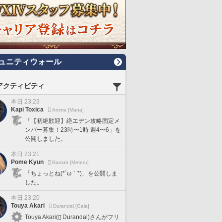
ュニティウォール
アクティビティ
本日 23:23
Kapi Toxica
Anima [Mana]
「【初絶歓迎】絶エデン攻略固定メ
ンバー募集！23時〜1時 週4〜6」を
公開しました。
本日 23:21
Pome Kyun
Ramuh [Meteor]
「ちょっとね(*´ω｀*)」を公開しま
した。
本日 23:20
Touya Akari
Durandal [Gaia]
Touya Akari(
Durandal)さんがフリ