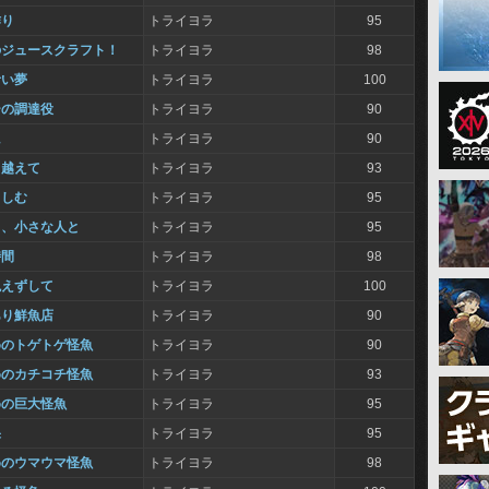
作り
トライヨラ
95
のジュースクラフト！
トライヨラ
98
青い夢
トライヨラ
100
ーの調達役
トライヨラ
90
に
トライヨラ
90
り越えて
トライヨラ
93
らしむ
トライヨラ
95
と、小さな人と
トライヨラ
95
時間
トライヨラ
98
絶えずして
トライヨラ
100
あり鮮魚店
トライヨラ
90
めのトゲトゲ怪魚
トライヨラ
90
めのカチコチ怪魚
トライヨラ
93
めの巨大怪魚
トライヨラ
95
果
トライヨラ
95
めのウマウマ怪魚
トライヨラ
98