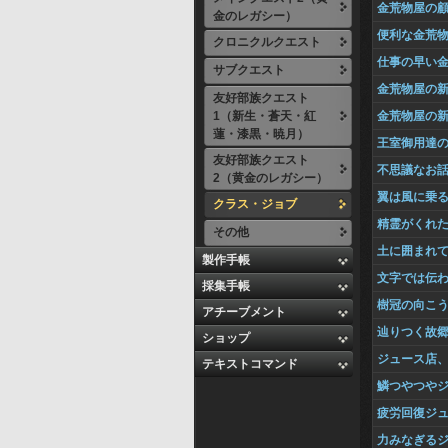
金荒物屋の
金のレガシー）
便利な金荒
クロニクルクエスト
仕事の早い
サブクエスト
金荒物屋の
友好部族クエスト
1（新生・蒼天・紅
金荒物屋の
蓮・漆黒・暁月）
王室御用達
友好部族クエスト
不思議なお
2（黄金のレガシー）
翼は風に乗
クラス・ジョブ
精霊がくれ
その他
土に囲まれ
製作手帳
文字では伝
採集手帳
樹冠の向こ
アチーブメント
辿りつく故
ショップ
ジュース店
テキストコマンド
鱗つやつや
疲労回復ジ
力みなぎる