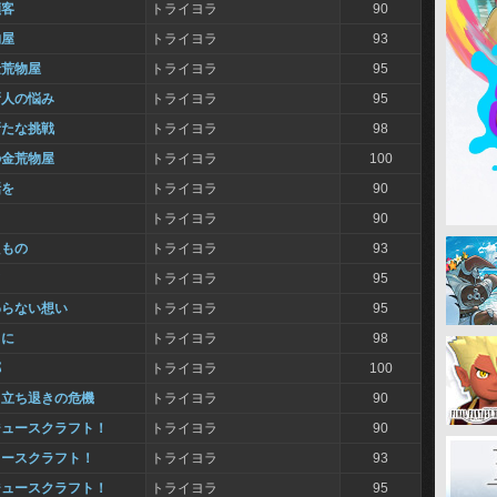
顧客
トライヨラ
90
物屋
トライヨラ
93
金荒物屋
トライヨラ
95
新人の悩み
トライヨラ
95
新たな挑戦
トライヨラ
98
の金荒物屋
トライヨラ
100
話を
トライヨラ
90
る
トライヨラ
90
たもの
トライヨラ
93
て
トライヨラ
95
わらない想い
トライヨラ
95
うに
トライヨラ
98
郷
トライヨラ
100
、立ち退きの危機
トライヨラ
90
ジュースクラフト！
トライヨラ
90
ュースクラフト！
トライヨラ
93
ジュースクラフト！
トライヨラ
95