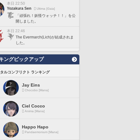
本日 22:50
Yozakura Sen
Ultima [Gaia]
「頑張れ！妖怪ウォッチ！！」を公
開しました。
本日 22:46
The Evermarch(Lich)が結成されま
した。
キングピックアップ
タルコンフリクト ランキング
Jay Eins
Chocobo [Mana]
Ciel Cocco
Anima [Mana]
Happo Hapo
Pandaemonium [Mana]