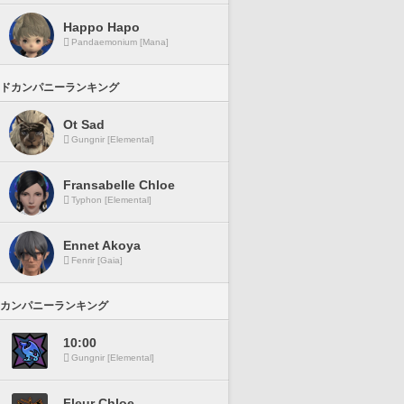
Happo Hapo
Pandaemonium [Mana]
ドカンパニーランキング
Ot Sad
Gungnir [Elemental]
Fransabelle Chloe
Typhon [Elemental]
Ennet Akoya
Fenrir [Gaia]
カンパニーランキング
10:00
Gungnir [Elemental]
Fleur Chloe