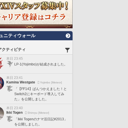
ュニティウォール
アクティビティ
本日 23:45
LP-1(Yojimbo)が結成されました。
本日 23:41
Kamina Westgate
Yojimbo [Meteor]
「【FF14】ぱんつかえました！と
Switch2にキーボード導入してみ
た」を公開しました。
本日 23:40
Ikki Togen
Shinryu [Meteor]
「Ikki Togenのナマ活日記#2013」
を公開しました。