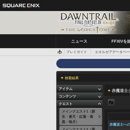
ニュース
FFXIVを
プレイガイド
エオルゼアデータベー
検索結果
アイテム
赤魔道士
コンテンツ
クエスト
メインクエスト1（新
生・蒼天・紅蓮・漆
黒・暁月）
赤魔道士へ
メインクエスト2（黄