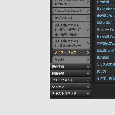
紅の疾風
金のレガシー）
抗いと報い
クロニクルクエスト
暗殺団を追
サブクエスト
紫炎と真紅
友好部族クエスト
1（新生・蒼天・紅
ランバード
蓮・漆黒・暁月）
抗いの果て
友好部族クエスト
不可避の定
2（黄金のレガシー）
血に塗れた
クラス・ジョブ
夜の血族
その他
リリスの末
製作手帳
抗う力
採集手帳
その志、剣
アチーブメント
ショップ
テキストコマンド