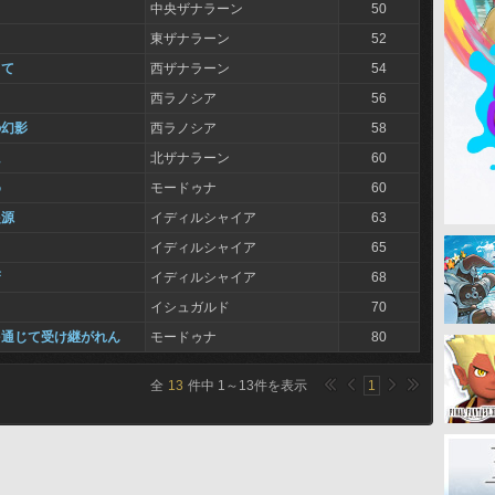
中央ザナラーン
50
と
東ザナラーン
52
って
西ザナラーン
54
西ラノシア
56
の幻影
西ラノシア
58
に
北ザナラーン
60
め
モードゥナ
60
起源
イディルシャイア
63
イディルシャイア
65
裔
イディルシャイア
68
イシュガルド
70
を通じて受け継がれん
モードゥナ
80
全
13
件中
1
～
13
件を表示
1