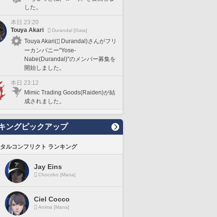
した。
本日 23:20
Touya Akari
Durandal [Gaia]
Touya Akari(
Durandal)さんがフリ
ーカンパニー"Yose-
Nabe(Durandal)"のメンバー募集を
開始しました。
本日 23:12
Mimic Trading Goods(Raiden)が結
成されました。
キングピックアップ
タルコンフリクト ランキング
Jay Eins
Chocobo [Mana]
Ciel Cocco
Anima [Mana]