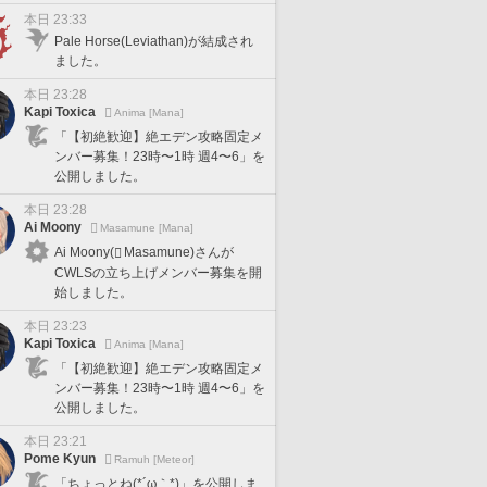
本日 23:33
Pale Horse(Leviathan)が結成され
ました。
本日 23:28
Kapi Toxica
Anima [Mana]
「【初絶歓迎】絶エデン攻略固定メ
ンバー募集！23時〜1時 週4〜6」を
公開しました。
本日 23:28
Ai Moony
Masamune [Mana]
Ai Moony(
Masamune)さんが
CWLSの立ち上げメンバー募集を開
始しました。
本日 23:23
Kapi Toxica
Anima [Mana]
「【初絶歓迎】絶エデン攻略固定メ
ンバー募集！23時〜1時 週4〜6」を
公開しました。
本日 23:21
Pome Kyun
Ramuh [Meteor]
「ちょっとね(*´ω｀*)」を公開しま