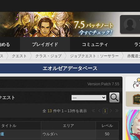
始める
プレイガイド
コミュニティ
ラ
ス
クエスト
クラス・ジョブ
ジョブクエスト：ソーサラー
赤魔道
エオルゼアデータベース
Version:Patch 7.55
クエスト
全
13
件中
1
～
13
件を表示
1
タイトル
エリア
レベル
の道
ウルダハ
50