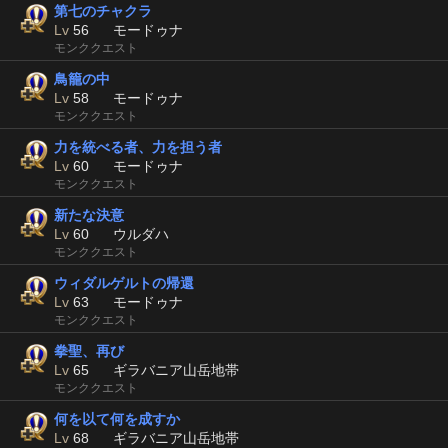
第七のチャクラ
Lv
56
モードゥナ
モンククエスト
鳥籠の中
Lv
58
モードゥナ
モンククエスト
力を統べる者、力を担う者
Lv
60
モードゥナ
モンククエスト
新たな決意
Lv
60
ウルダハ
モンククエスト
ウィダルゲルトの帰還
Lv
63
モードゥナ
モンククエスト
拳聖、再び
Lv
65
ギラバニア山岳地帯
モンククエスト
何を以て何を成すか
Lv
68
ギラバニア山岳地帯