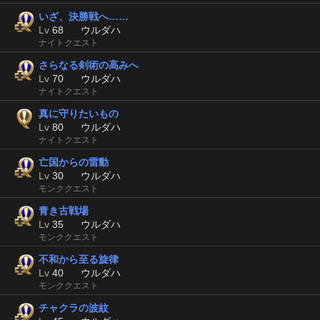
いざ、決勝戦へ……
Lv
68
ウルダハ
ナイトクエスト
さらなる剣術の高みへ
Lv
70
ウルダハ
ナイトクエスト
真に守りたいもの
Lv
80
ウルダハ
ナイトクエスト
亡国からの雷動
Lv
30
ウルダハ
モンククエスト
青き古戦場
Lv
35
ウルダハ
モンククエスト
不和から至る旋律
Lv
40
ウルダハ
モンククエスト
チャクラの波紋