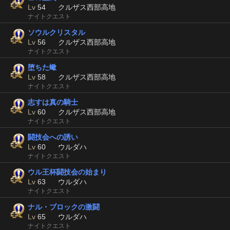
Lv
54
クルザス西部高地
ナイトクエスト
ソウルクリスタル
Lv
56
クルザス西部高地
ナイトクエスト
堕ちた蠍
Lv
58
クルザス西部高地
ナイトクエスト
志すは真の騎士
Lv
60
クルザス西部高地
ナイトクエスト
闘技会への誘い
Lv
60
ウルダハ
ナイトクエスト
ウル王杯闘技会の始まり
Lv
63
ウルダハ
ナイトクエスト
ナル・ブロックの激闘
Lv
65
ウルダハ
ナイトクエスト