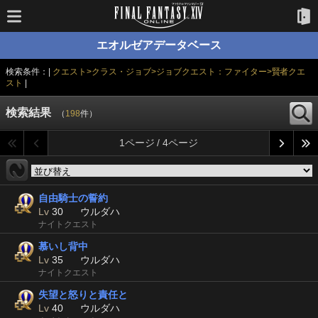
エオルゼアデータベース
検索条件：|
クエスト>クラス・ジョブ>ジョブクエスト：ファイター>賢者クエ
スト
|
検索結果
（
198
件）
1ページ / 4ページ
自由騎士の誓約
Lv
30
ウルダハ
ナイトクエスト
慕いし背中
Lv
35
ウルダハ
ナイトクエスト
失望と怒りと責任と
Lv
40
ウルダハ