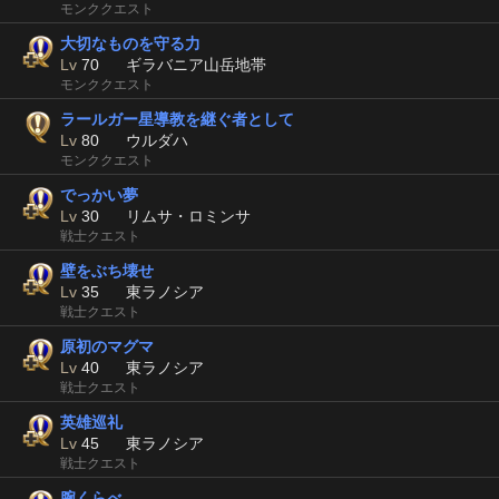
モンククエスト
大切なものを守る力
Lv
70
ギラバニア山岳地帯
モンククエスト
ラールガー星導教を継ぐ者として
Lv
80
ウルダハ
モンククエスト
でっかい夢
Lv
30
リムサ・ロミンサ
戦士クエスト
壁をぶち壊せ
Lv
35
東ラノシア
戦士クエスト
原初のマグマ
Lv
40
東ラノシア
戦士クエスト
英雄巡礼
Lv
45
東ラノシア
戦士クエスト
腕くらべ