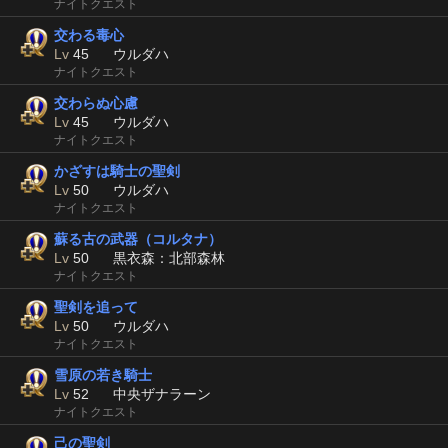
ナイトクエスト
交わる毒心
Lv
45
ウルダハ
ナイトクエスト
交わらぬ心慮
Lv
45
ウルダハ
ナイトクエスト
かざすは騎士の聖剣
Lv
50
ウルダハ
ナイトクエスト
蘇る古の武器（コルタナ）
Lv
50
黒衣森：北部森林
ナイトクエスト
聖剣を追って
Lv
50
ウルダハ
ナイトクエスト
雪原の若き騎士
Lv
52
中央ザナラーン
ナイトクエスト
己の聖剣