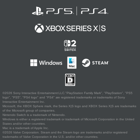
©2026 Sony Interactive Entertainment LLC."PlayStation Family Mark", "PlayStation", "PS5
logo", "PS5", "PS4 logo" and "PS4" are registered trademarks or trademarks of Sony
Interactive Entertainment Inc.
Microsoft, the XBOX Sphere mark, the Series X|S logo and XBOX Series X|S are trademarks
of the Microsoft group of companies.
Nintendo Switch is a trademark of Nintendo.
Windows is either a registered trademark or trademark of Microsoft Corporation in the United
States and/or other countries.
Mac is a trademark of Apple Inc.
©2026 Valve Corporation. Steam and the Steam logo are trademarks and/or registered
trademarks of Valve Corporation in the U.S. and/or other countries.