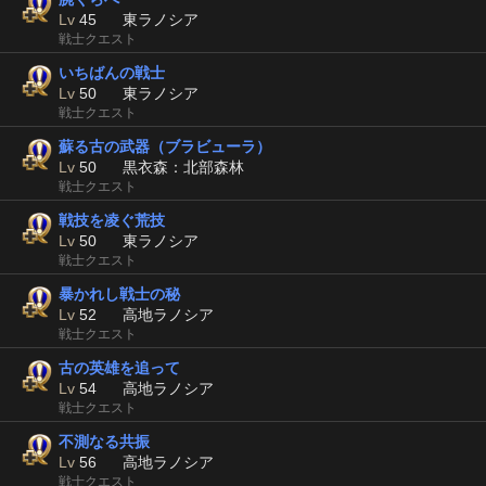
Lv
45
東ラノシア
戦士クエスト
いちばんの戦士
Lv
50
東ラノシア
戦士クエスト
蘇る古の武器（ブラビューラ）
Lv
50
黒衣森：北部森林
戦士クエスト
戦技を凌ぐ荒技
Lv
50
東ラノシア
戦士クエスト
暴かれし戦士の秘
Lv
52
高地ラノシア
戦士クエスト
古の英雄を追って
Lv
54
高地ラノシア
戦士クエスト
不測なる共振
Lv
56
高地ラノシア
戦士クエスト