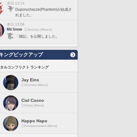
本日 13:14
Duporuchacze(Phantom)が結成さ
れました。
本日 13:08
Mii Snow
Zeromus [Meteor]
「雑記」を公開しました。
キングピックアップ
タルコンフリクト ランキング
Jay Eins
Chocobo [Mana]
Ciel Cocco
Anima [Mana]
Happo Hapo
Pandaemonium [Mana]