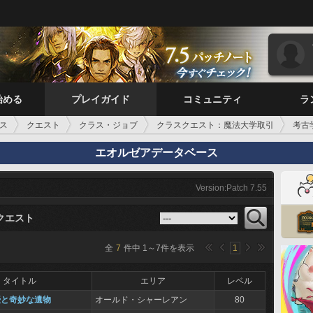
始める
プレイガイド
コミュニティ
ラ
ス
クエスト
クラス・ジョブ
クラスクエスト：魔法大学取引
考古
エオルゼアデータベース
Version:Patch 7.55
クエスト
全
7
件中
1
～
7
件を表示
1
タイトル
エリア
レベル
授と奇妙な遺物
オールド・シャーレアン
80