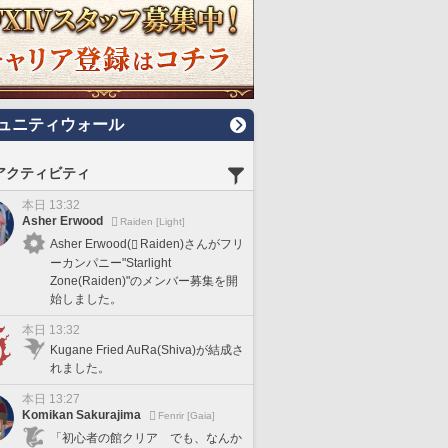
ュニティウォール
アクティビティ
本日 13:32
Asher Erwood
Raiden [Light]
Asher Erwood(
Raiden)さんがフリ
ーカンパニー"Starlight
Zone(Raiden)"のメンバー募集を開
始しました。
本日 13:32
Kugane Fried AuRa(Shiva)が結成さ
れました。
本日 13:27
Komikan Sakurajima
Fenrir [Gaia]
「初心者の館クリア でも、なんか