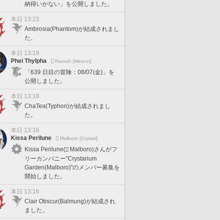
納得いかない」を公開しました。
本日 13:23
Ambrosia(Phantom)が結成されまし
た。
本日 13:19
Phei Thylpha
Ramuh [Meteor]
「639 日目の冒険：08/07(金)」を
公開しました。
本日 13:18
ChaTea(Typhon)が結成されまし
た。
本日 13:16
Kissa Perilune
Malboro [Crystal]
Kissa Perilune(
Malboro)さんがフ
リーカンパニー"Crystarium
Garden(Malboro)"のメンバー募集を
開始しました。
本日 13:16
Clair Obscur(Balmung)が結成され
ました。