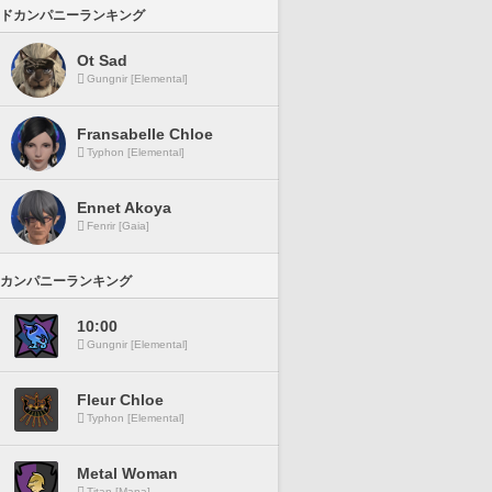
ドカンパニーランキング
Ot Sad
Gungnir [Elemental]
Fransabelle Chloe
Typhon [Elemental]
Ennet Akoya
Fenrir [Gaia]
カンパニーランキング
10:00
Gungnir [Elemental]
Fleur Chloe
Typhon [Elemental]
Metal Woman
Titan [Mana]