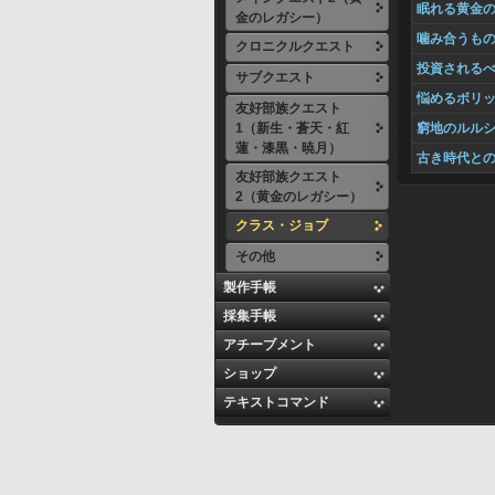
眠れる黄金
金のレガシー）
噛み合うも
クロニクルクエスト
投資される
サブクエスト
悩めるボリ
友好部族クエスト
1（新生・蒼天・紅
窮地のルル
蓮・漆黒・暁月）
古き時代と
友好部族クエスト
2（黄金のレガシー）
クラス・ジョブ
その他
製作手帳
採集手帳
アチーブメント
ショップ
テキストコマンド