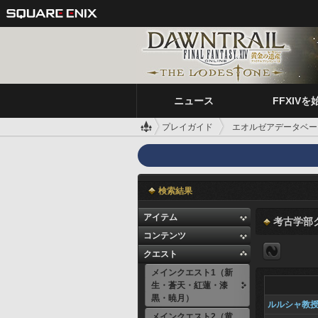
ニュース
FFXIVを
プレイガイド
エオルゼアデータベー
検索結果
アイテム
考古学部
コンテンツ
クエスト
メインクエスト1（新
生・蒼天・紅蓮・漆
黒・暁月）
ルルシャ教
メインクエスト2（黄