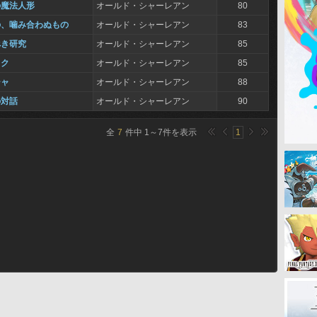
の魔法人形
オールド・シャーレアン
80
の、噛み合わぬもの
オールド・シャーレアン
83
べき研究
オールド・シャーレアン
85
ック
オールド・シャーレアン
85
シャ
オールド・シャーレアン
88
の対話
オールド・シャーレアン
90
全
7
件中
1
～
7
件を表示
1