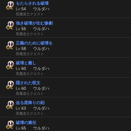
もたらされる破壊
Lv
54
ウルダハ
黒魔道士クエスト
強き破壊が生む惨劇
Lv
56
ウルダハ
黒魔道士クエスト
正義のために破壊を
Lv
58
ウルダハ
黒魔道士クエスト
破壊と癒し
Lv
60
ウルダハ
黒魔道士クエスト
隠された呪文
Lv
60
ウルダハ
黒魔道士クエスト
迫る星降りの刻
Lv
63
ウルダハ
黒魔道士クエスト
破壊の責任
Lv
65
ウルダハ