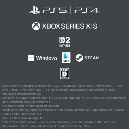
©2026 Sony Interactive Entertainment LLC."PlayStation Family Mark", "PlayStation", "PS5
logo", "PS5", "PS4 logo" and "PS4" are registered trademarks or trademarks of Sony
Interactive Entertainment Inc.
Microsoft, the XBOX Sphere mark, the Series X|S logo and XBOX Series X|S are trademarks
of the Microsoft group of companies.
Nintendo Switch is a trademark of Nintendo.
Windows is either a registered trademark or trademark of Microsoft Corporation in the United
States and/or other countries.
Mac is a trademark of Apple Inc.
©2026 Valve Corporation. Steam and the Steam logo are trademarks and/or registered
trademarks of Valve Corporation in the U.S. and/or other countries.