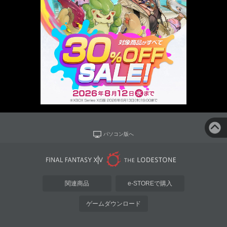
パソコン版へ
関連商品
e-STOREで購入
ゲームダウンロード