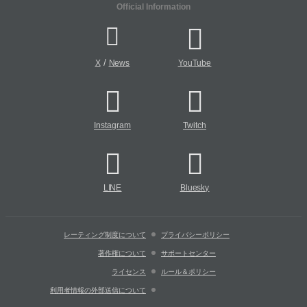
Official Information
/
X
News
YouTube
Instagram
Twitch
LINE
Bluesky
レーティング制度について
プライバシーポリシー
著作権について
サポートセンター
ライセンス
ルール＆ポリシー
利用者情報の外部送信について