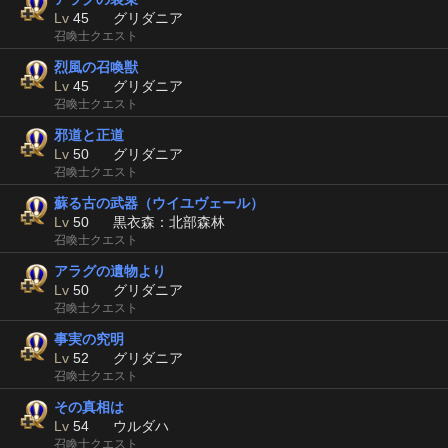
Lv
45
グリダニア
召喚士クエスト
烈風の召喚獣
Lv
45
グリダニア
召喚士クエスト
邪道と正道
Lv
50
グリダニア
召喚士クエスト
蘇る古の武器（ウイユヴェール）
Lv
50
黒衣森：北部森林
召喚士クエスト
アラグの遺物より
Lv
50
グリダニア
召喚士クエスト
事実の究明
Lv
52
グリダニア
召喚士クエスト
その真相は
Lv
54
ウルダハ
召喚士クエスト