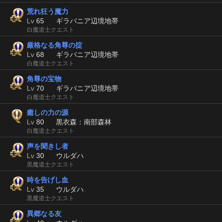
荒れ狂う魔力
Lv
65
ギラバニア辺境地帯
白魔道士クエスト
厳格なる角尊の掟
Lv
68
ギラバニア辺境地帯
白魔道士クエスト
角尊の宝物
Lv
70
ギラバニア辺境地帯
白魔道士クエスト
癒しの力の源
Lv
80
黒衣森：南部森林
白魔道士クエスト
声を聞きし者
Lv
30
ウルダハ
黒魔道士クエスト
時を告げし血
Lv
35
ウルダハ
黒魔道士クエスト
異郷なる友