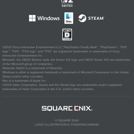
©2026 Sony Interactive Entertainment LLC."PlayStation Family Mark", "PlayStation", "PS5
logo", "PS5", "PS4 logo" and "PS4" are registered trademarks or trademarks of Sony
Interactive Entertainment Inc.
Microsoft, the XBOX Sphere mark, the Series X|S logo and XBOX Series X|S are trademarks
of the Microsoft group of companies.
Nintendo Switch is a trademark of Nintendo.
Windows is either a registered trademark or trademark of Microsoft Corporation in the United
States and/or other countries.
Mac is a trademark of Apple Inc.
©2026 Valve Corporation. Steam and the Steam logo are trademarks and/or registered
trademarks of Valve Corporation in the U.S. and/or other countries.
© SQUARE ENIX
LOGO ILLUSTRATION:© YOSHITAKA AMANO