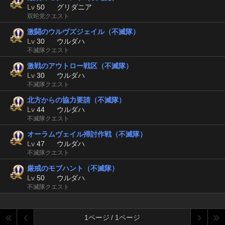
Lv
50
グリダニア
双蛇党クエスト
激闘のウルヴズジェイル（不滅隊）
Lv
30
ウルダハ
不滅隊クエスト
激戦のアウトロー戦区（不滅隊）
Lv
30
ウルダハ
不滅隊クエスト
北方からの協力要請（不滅隊）
Lv
44
ウルダハ
不滅隊クエスト
オーラムヴェイル掃討作戦（不滅隊）
Lv
47
ウルダハ
不滅隊クエスト
厳戒のモブハント（不滅隊）
Lv
50
ウルダハ
不滅隊クエスト
1ページ / 1ページ