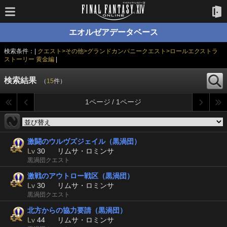
エオルゼアデータベース
検索条件：|
クエスト>その他>グランドカンパニークエスト>ロールエクストラ
ストーリー 黄金編
|
検索結果
（
15
件）
1ページ / 1ページ
激闘のウルヴズジェイル（黒渦団）
Lv
30
リムサ・ロミンサ
黒渦団クエスト
激戦のアウトロー戦区（黒渦団）
Lv
30
リムサ・ロミンサ
黒渦団クエスト
北方からの協力要請（黒渦団）
Lv
44
リムサ・ロミンサ