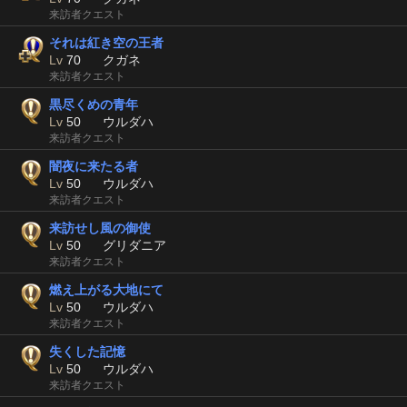
来訪者クエスト
それは紅き空の王者
Lv
70
クガネ
来訪者クエスト
黒尽くめの青年
Lv
50
ウルダハ
来訪者クエスト
闇夜に来たる者
Lv
50
ウルダハ
来訪者クエスト
来訪せし風の御使
Lv
50
グリダニア
来訪者クエスト
燃え上がる大地にて
Lv
50
ウルダハ
来訪者クエスト
失くした記憶
Lv
50
ウルダハ
来訪者クエスト