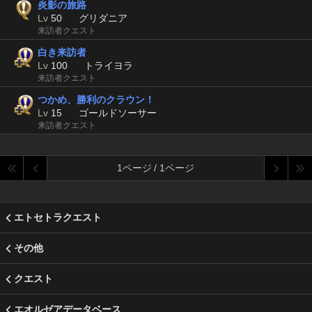
炎影の旅路
Lv
50
グリダニア
来訪者クエスト
白き来訪者
Lv
100
トライヨラ
来訪者クエスト
つかめ、勝利のクラウン！
Lv
15
ゴールドソーサー
来訪者クエスト
1ページ / 1ページ
エトセトラクエスト
その他
クエスト
エオルゼアデータベース