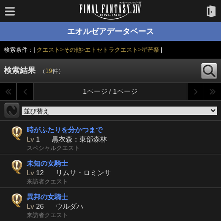
エオルゼアデータベース
検索条件：|
クエスト>その他>エトセトラクエスト>星芒祭
|
検索結果
（
19
件）
1ページ / 1ページ
時がふたりを分かつまで
Lv
1
黒衣森：東部森林
スペシャルクエスト
未知の女騎士
Lv
12
リムサ・ロミンサ
来訪者クエスト
異邦の女騎士
Lv
26
ウルダハ
来訪者クエスト