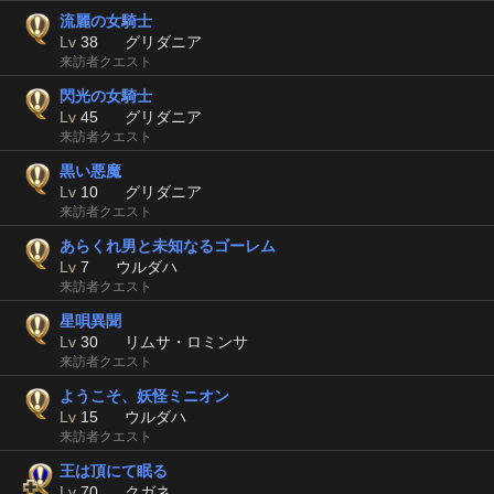
流麗の女騎士
Lv
38
グリダニア
来訪者クエスト
閃光の女騎士
Lv
45
グリダニア
来訪者クエスト
黒い悪魔
Lv
10
グリダニア
来訪者クエスト
あらくれ男と未知なるゴーレム
Lv
7
ウルダハ
来訪者クエスト
星唄異聞
Lv
30
リムサ・ロミンサ
来訪者クエスト
ようこそ、妖怪ミニオン
Lv
15
ウルダハ
来訪者クエスト
王は頂にて眠る
Lv
70
クガネ