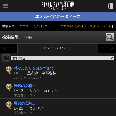
エオルゼアデータベース
検索条件：|
クエスト>その他>エトセトラクエスト>その他シーズナルイベント
|
検索結果
（
19
件）
1ページ / 1ページ
時がふたりを分かつまで
Lv
1
黒衣森：東部森林
スペシャルクエスト
未知の女騎士
Lv
12
リムサ・ロミンサ
来訪者クエスト
異邦の女騎士
Lv
26
ウルダハ
来訪者クエスト