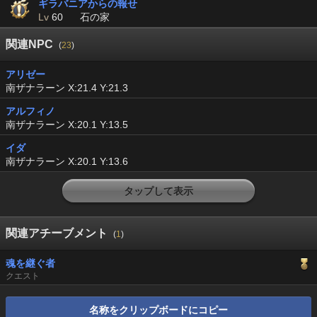
ギラバニアからの報せ
Lv
60
石の家
関連NPC
(
23
)
アリゼー
南ザナラーン X:21.4 Y:21.3
アルフィノ
南ザナラーン X:20.1 Y:13.5
イダ
南ザナラーン X:20.1 Y:13.6
タップして表示
関連アチーブメント
(
1
)
魂を継ぐ者
クエスト
名称をクリップボードにコピー