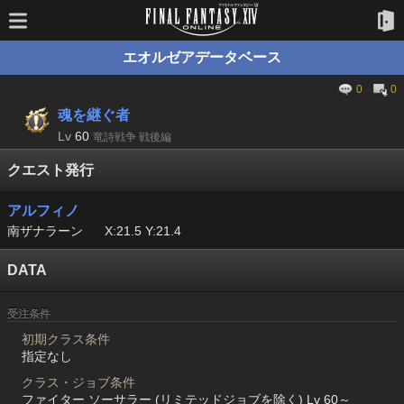
エオルゼアデータベース
0
0
魂を継ぐ者
Lv
60
竜詩戦争 戦後編
クエスト発行
アルフィノ
南ザナラーン
X:21.5 Y:21.4
DATA
受注条件
初期クラス条件
指定なし
クラス・ジョブ条件
ファイター ソーサラー (リミテッドジョブを除く) Lv 60～