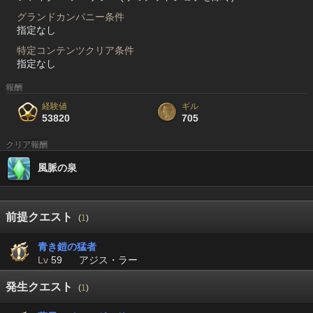
グランドカンパニー条件
指定なし
特定コンテンツクリア条件
指定なし
報酬
経験値
ギル
53820
705
クリア報酬
風脈の泉
前提クエスト
(
1
)
青き鎧の猛者
Lv
59
アジス・ラー
発生クエスト
(
1
)