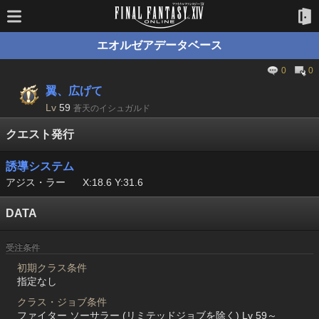
エオルゼアデータベース
0
0
翼、広げて
Lv
59
蒼天のイシュガルド
クエスト発行
誘導システム
アジス・ラー
X:18.6 Y:31.6
DATA
受注条件
初期クラス条件
指定なし
クラス・ジョブ条件
ファイター ソーサラー (リミテッドジョブを除く) Lv 59～