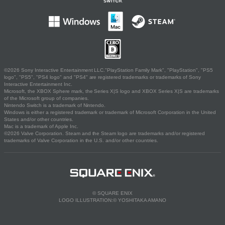
©2026 Sony Interactive Entertainment LLC."PlayStation Family Mark", "PlayStation", "PS5
logo", "PS5", "PS4 logo" and "PS4" are registered trademarks or trademarks of Sony
Interactive Entertainment Inc.
Microsoft, the XBOX Sphere mark, the Series X|S logo and XBOX Series X|S are trademarks
of the Microsoft group of companies.
Nintendo Switch is a trademark of Nintendo.
Windows is either a registered trademark or trademark of Microsoft Corporation in the United
States and/or other countries.
Mac is a trademark of Apple Inc.
©2026 Valve Corporation. Steam and the Steam logo are trademarks and/or registered
trademarks of Valve Corporation in the U.S. and/or other countries.
© SQUARE ENIX
LOGO ILLUSTRATION:© YOSHITAKA AMANO