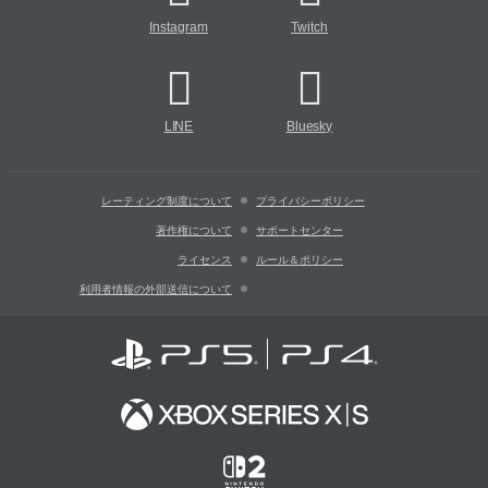
Instagram
Twitch
LINE
Bluesky
レーティング制度について
プライバシーポリシー
著作権について
サポートセンター
ライセンス
ルール＆ポリシー
利用者情報の外部送信について