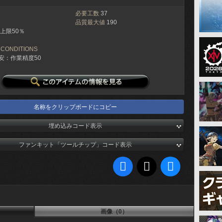
必要工数
37
品質最大値
190
上限50％
 CONDITIONS
安：作業精度50
名称をクリップボードにコピー
埋め込みコード表示
ファンキット「ツールチップ」コード表示
画像（0）