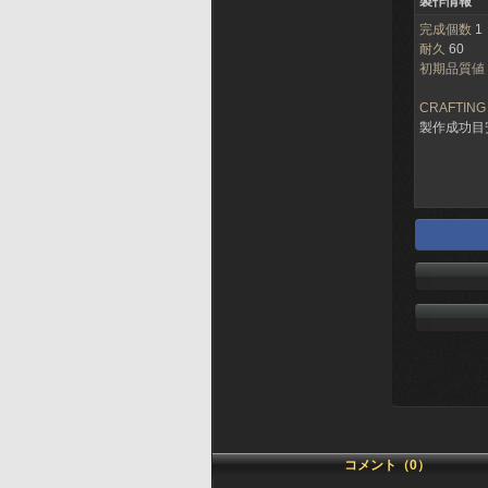
製作情報
完成個数
1
耐久
60
初期品質値
CRAFTING
製作成功目
コメント（0）