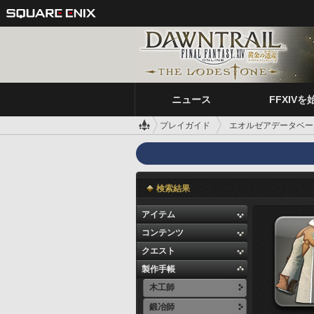
ニュース
FFXIVを
プレイガイド
エオルゼアデータベー
検索結果
アイテム
コンテンツ
クエスト
製作手帳
木工師
鍛冶師