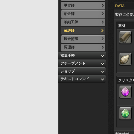
甲冑師
DATA
彫金師
製作に必要
革細工師
素材
裁縫師
錬金術師
調理師
採集手帳
アチーブメント
ショップ
テキストコマンド
クリスタ