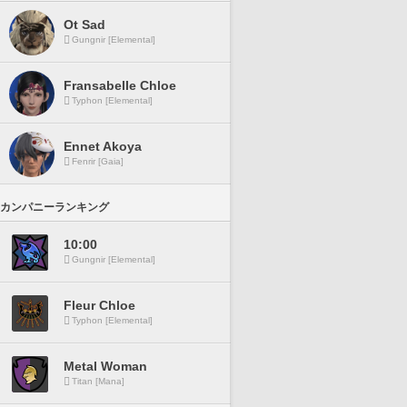
Ot Sad
Gungnir [Elemental]
Fransabelle Chloe
Typhon [Elemental]
Ennet Akoya
Fenrir [Gaia]
カンパニーランキング
10:00
Gungnir [Elemental]
Fleur Chloe
Typhon [Elemental]
Metal Woman
Titan [Mana]