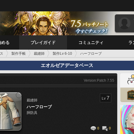
始める
プレイガイド
コミュニティ
ラ
ス
製作手帳
裁縫師
製作Lv 6-10
ハーフローブ
エオルゼアデータベース
Version:Patch 7.55
7
Lv
裁縫師
ハーフローブ
胴防具
0
0