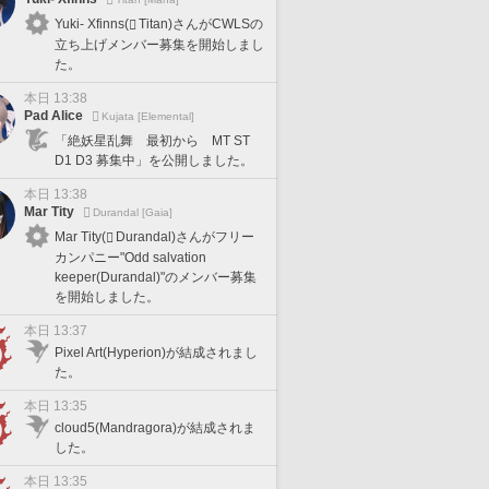
Yuki- Xfinns(
Titan)さんがCWLSの
立ち上げメンバー募集を開始しまし
た。
本日 13:38
Pad Alice
Kujata [Elemental]
「絶妖星乱舞 最初から MT ST
D1 D3 募集中」を公開しました。
本日 13:38
Mar Tity
Durandal [Gaia]
Mar Tity(
Durandal)さんがフリー
カンパニー"Odd salvation
keeper(Durandal)"のメンバー募集
を開始しました。
本日 13:37
Pixel Art(Hyperion)が結成されまし
た。
本日 13:35
cloud5(Mandragora)が結成されま
した。
本日 13:35