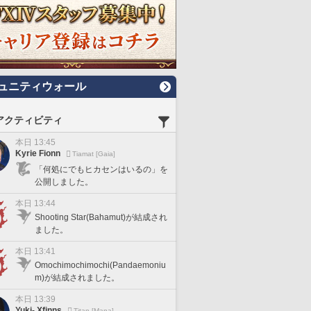
ュニティウォール
アクティビティ
本日 13:45
Kyrie Fionn
Tiamat [Gaia]
「何処にでもヒカセンはいるの」を
公開しました。
本日 13:44
Shooting Star(Bahamut)が結成され
ました。
本日 13:41
Omochimochimochi(Pandaemoniu
m)が結成されました。
本日 13:39
Yuki- Xfinns
Titan [Mana]