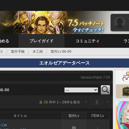
始める
プレイガイド
コミュニティ
ラ
ス
製作手帳
木工師
製作Lv 86-90
エオルゼアデータベース
Version:Patch 7.55
6-90
全
29
件中
1
～
29
件を表示
1
タイトル
製作Lv
ITEM Lv
木工師
86
-