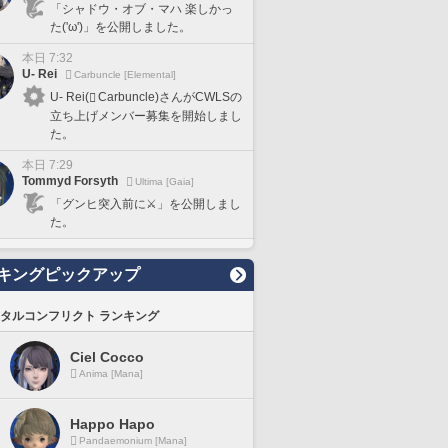
「シャドウ・オブ・マハ 楽しかっ
た('ω')」を公開しました。
本日 7:32
U- Rei
Carbuncle [Elemental]
U- Rei(
Carbuncle)さんがCWLSの
立ち上げメンバー募集を開始しまし
た。
本日 7:29
Tommyd Forsyth
Ultima [Gaia]
「グンヒ突入前に⚔️」を公開しまし
た。
キングピックアップ
タルコンフリクト ランキング
Ciel Cocco
Anima [Mana]
Happo Hapo
Pandaemonium [Mana]