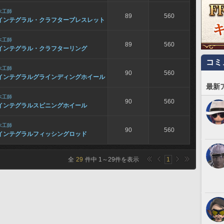
木工師
89
560
インテグラル・クラフターブレスレット
木工師
89
560
インテグラル・クラフターリング
コミ
木工師
90
560
インテグラルグラインディングホイール
最新
木工師
90
560
インテグラルスピニングホイール
木工師
90
560
インテグラルフィッシングロッド
全
29
件中
1
～
29
件を表示
1