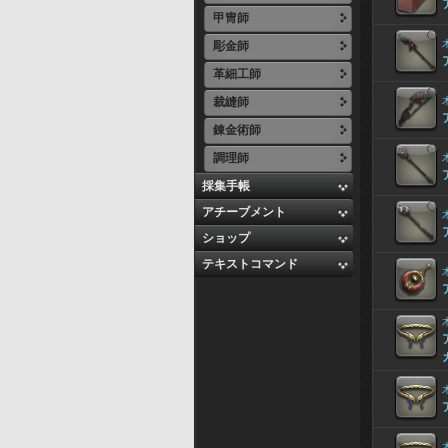
甲冑師
彫金師
革細工師
裁縫師
錬金術師
調理師
採集手帳
アチーブメント
ショップ
テキストコマンド