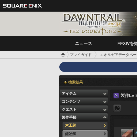
ニュース
FFXIVを
プレイガイド
エオルゼアデータベー
検索結果
アイテム
製作Lv 8
コンテンツ
クエスト
製作手帳
木工師
鍛冶師