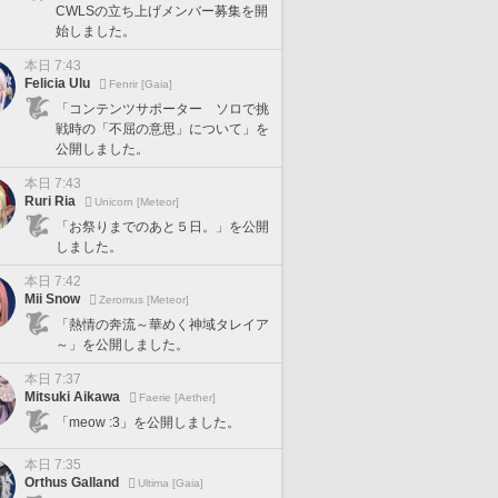
CWLSの立ち上げメンバー募集を開
始しました。
本日 7:43
Felicia Ulu
Fenrir [Gaia]
「コンテンツサポーター ソロで挑
戦時の「不屈の意思」について」を
公開しました。
本日 7:43
Ruri Ria
Unicorn [Meteor]
「お祭りまでのあと５日。」を公開
しました。
本日 7:42
Mii Snow
Zeromus [Meteor]
「熱情の奔流～華めく神域タレイア
～」を公開しました。
本日 7:37
Mitsuki Aikawa
Faerie [Aether]
「meow :3」を公開しました。
本日 7:35
Orthus Galland
Ultima [Gaia]