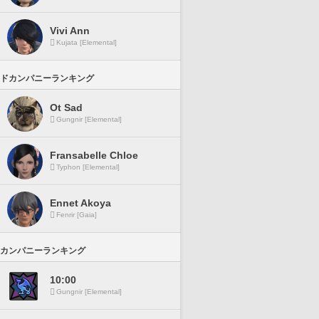
Vivi Ann
Kujata [Elemental]
ドカンパニーランキング
Ot Sad
Gungnir [Elemental]
Fransabelle Chloe
Typhon [Elemental]
Ennet Akoya
Fenrir [Gaia]
カンパニーランキング
10:00
Gungnir [Elemental]