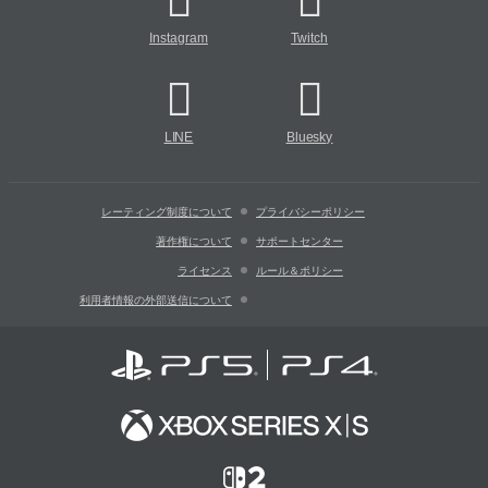
Instagram
Twitch
LINE
Bluesky
レーティング制度について
プライバシーポリシー
著作権について
サポートセンター
ライセンス
ルール＆ポリシー
利用者情報の外部送信について