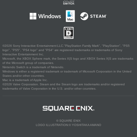
©2026 Sony Interactive Entertainment LLC."PlayStation Family Mark", "PlayStation", "PS5
logo", "PS5", "PS4 logo" and "PS4" are registered trademarks or trademarks of Sony
Interactive Entertainment Inc.
Microsoft, the XBOX Sphere mark, the Series X|S logo and XBOX Series X|S are trademarks
of the Microsoft group of companies.
Nintendo Switch is a trademark of Nintendo.
Windows is either a registered trademark or trademark of Microsoft Corporation in the United
States and/or other countries.
Mac is a trademark of Apple Inc.
©2026 Valve Corporation. Steam and the Steam logo are trademarks and/or registered
trademarks of Valve Corporation in the U.S. and/or other countries.
© SQUARE ENIX
LOGO ILLUSTRATION:© YOSHITAKA AMANO