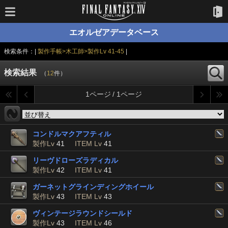
エオルゼアデータベース
検索条件：|
製作手帳>木工師>製作Lv 41-45
|
検索結果
（
12
件）
1ページ / 1ページ
コンドルマクアフティル
製作Lv
41
ITEM Lv
41
リーヴドローズラディカル
製作Lv
42
ITEM Lv
41
ガーネットグラインディングホイール
製作Lv
43
ITEM Lv
43
ヴィンテージラウンドシールド
製作Lv
43
ITEM Lv
46