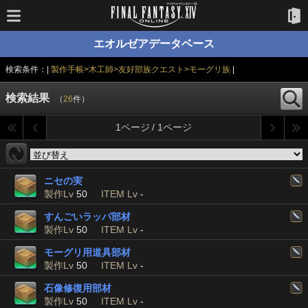
エオルゼアデータベース
検索条件：|
製作手帳>木工師>友好部族クエスト>モーグリ族
|
検索結果
（
26
件）
1ページ / 1ページ
ニセの実
製作Lv
50
ITEM Lv
-
すんごいラッパ部材
製作Lv
50
ITEM Lv
-
モーグリ用道具部材
製作Lv
50
ITEM Lv
-
石像修復用部材
製作Lv
50
ITEM Lv
-