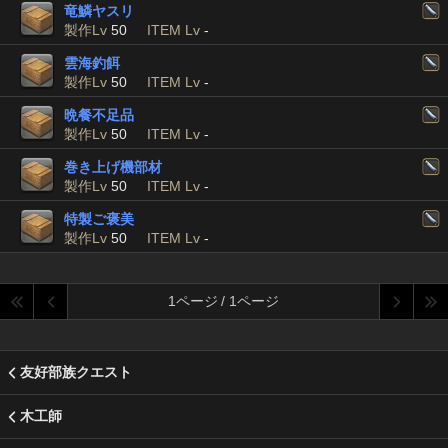
竜鱗ヤスリ
製作Lv
50
ITEM Lv
-
雲海釣餌
製作Lv
50
ITEM Lv
-
晩餐不足品
製作Lv
50
ITEM Lv
-
巻き上げ機部材
製作Lv
50
ITEM Lv
-
特製ご褒美
製作Lv
50
ITEM Lv
-
1ページ / 1ページ
友好部族クエスト
木工師