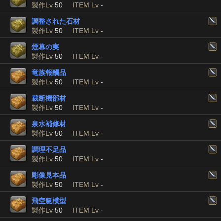
製作Lv
50
ITEM Lv
-
調整された石材
製作Lv
50
ITEM Lv
-
煙幕の実
製作Lv
50
ITEM Lv
-
竜族報酬品
製作Lv
50
ITEM Lv
-
裁断機部材
製作Lv
50
ITEM Lv
-
泉水補修材
製作Lv
50
ITEM Lv
-
調理不足品
製作Lv
50
ITEM Lv
-
彫像見本品
製作Lv
50
ITEM Lv
-
飛空艇模型
製作Lv
50
ITEM Lv
-