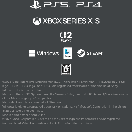
©2026 Sony Interactive Entertainment LLC."PlayStation Family Mark", "PlayStation", "PS5
logo", "PS5", "PS4 logo" and "PS4" are registered trademarks or trademarks of Sony
Interactive Entertainment Inc.
Microsoft, the XBOX Sphere mark, the Series X|S logo and XBOX Series X|S are trademarks
of the Microsoft group of companies.
Nintendo Switch is a trademark of Nintendo.
Windows is either a registered trademark or trademark of Microsoft Corporation in the United
States and/or other countries.
Mac is a trademark of Apple Inc.
©2026 Valve Corporation. Steam and the Steam logo are trademarks and/or registered
trademarks of Valve Corporation in the U.S. and/or other countries.