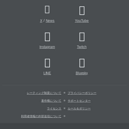
/
X
News
YouTube
Instagram
Twitch
LINE
Bluesky
レーティング制度について
プライバシーポリシー
著作権について
サポートセンター
ライセンス
ルール＆ポリシー
利用者情報の外部送信について