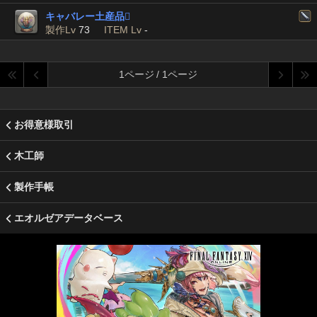
キャバレー土産品

製作Lv
73
ITEM Lv
-
1ページ / 1ページ
お得意様取引
木工師
製作手帳
エオルゼアデータベース