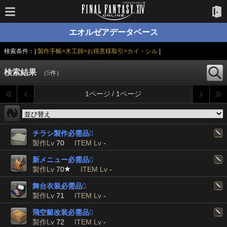
エオルゼアデータベース
検索条件：|
製作手帳>木工師>お得意様取引>カイ・シル
|
検索結果
（
5
件）
1ページ / 1ページ
チラシ製作必需品

製作Lv
70
ITEM Lv
-
新メニュー必需品

製作Lv
70
ITEM Lv
-
舞台衣装必需品

製作Lv
71
ITEM Lv
-
飛空艇改装必需品

製作Lv
72
ITEM Lv
-