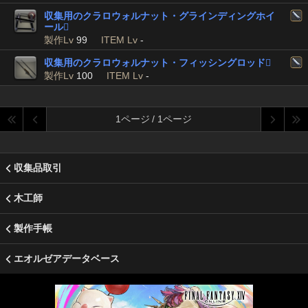
収集用のクラロウォルナット・グラインディングホイ
ール

製作Lv
99
ITEM Lv
-
収集用のクラロウォルナット・フィッシングロッド

製作Lv
100
ITEM Lv
-
1ページ / 1ページ
収集品取引
木工師
製作手帳
エオルゼアデータベース