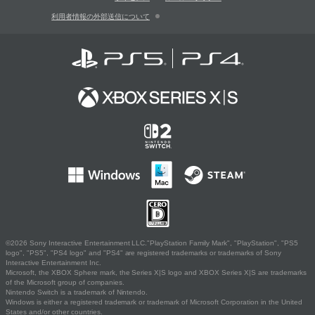
利用者情報の外部送信について
©2026 Sony Interactive Entertainment LLC."PlayStation Family Mark", "PlayStation", "PS5
logo", "PS5", "PS4 logo" and "PS4" are registered trademarks or trademarks of Sony
Interactive Entertainment Inc.
Microsoft, the XBOX Sphere mark, the Series X|S logo and XBOX Series X|S are trademarks
of the Microsoft group of companies.
Nintendo Switch is a trademark of Nintendo.
Windows is either a registered trademark or trademark of Microsoft Corporation in the United
States and/or other countries.