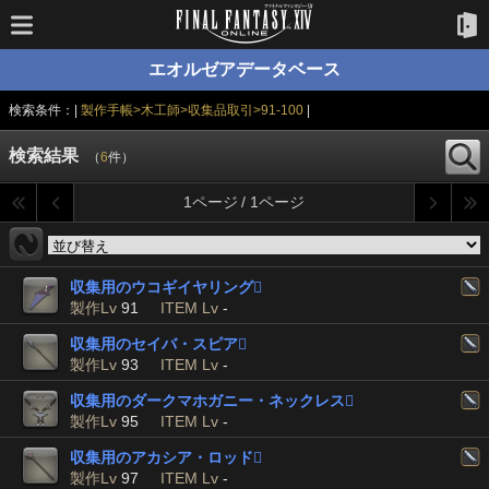
エオルゼアデータベース
検索条件：|
製作手帳>木工師>収集品取引>91-100
|
検索結果
（
6
件）
1ページ / 1ページ
収集用のウコギイヤリング

製作Lv
91
ITEM Lv
-
収集用のセイバ・スピア

製作Lv
93
ITEM Lv
-
収集用のダークマホガニー・ネックレス

製作Lv
95
ITEM Lv
-
収集用のアカシア・ロッド

製作Lv
97
ITEM Lv
-