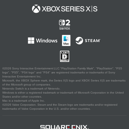
©2026 Sony Interactive Entertainment LLC."PlayStation Family Mark", "PlayStation", "PS5
logo", "PS5", "PS4 logo" and "PS4" are registered trademarks or trademarks of Sony
Interactive Entertainment Inc.
Microsoft, the XBOX Sphere mark, the Series X|S logo and XBOX Series X|S are trademarks
of the Microsoft group of companies.
Nintendo Switch is a trademark of Nintendo.
Windows is either a registered trademark or trademark of Microsoft Corporation in the United
States and/or other countries.
Mac is a trademark of Apple Inc.
©2026 Valve Corporation. Steam and the Steam logo are trademarks and/or registered
trademarks of Valve Corporation in the U.S. and/or other countries.