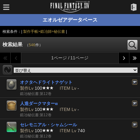
エオルゼアデータベース
検索条件：|
製作手帳>鍛冶師>秘伝書
|
検索結果
（
546
件）
1ページ / 11ページ
オクタヘドライトナゲット
製作Lv
100
ITEM Lv
-
鍛冶秘伝書:第12巻
人造ダークマターα
製作Lv
100
ITEM Lv
-
鍛冶秘伝書:第12巻
セレモニアル・シャムシール
製作Lv
100
ITEM Lv
740
鍛冶秘伝書:第12巻