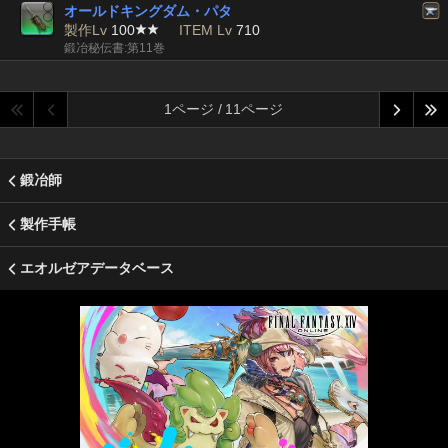
オールドキングダム・パタ
製作Lv
100
ITEM Lv
710
鍛冶秘伝書:第11巻
1ページ / 11ページ
鍛冶師
製作手帳
エオルゼアデータベース