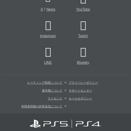
/
X
News
YouTube
Instagram
Twitch
LINE
Bluesky
レーティング制度について
プライバシーポリシー
著作権について
サポートセンター
ライセンス
ルール＆ポリシー
利用者情報の外部送信について