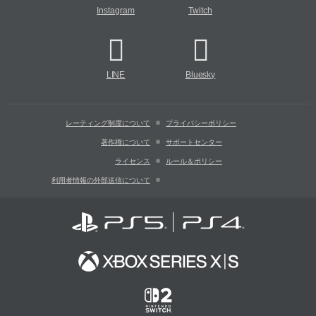
Instagram
Twitch
LINE
Bluesky
レーティング制度について
プライバシーポリシー
著作権について
サポートセンター
ライセンス
ルール＆ポリシー
利用者情報の外部送信について