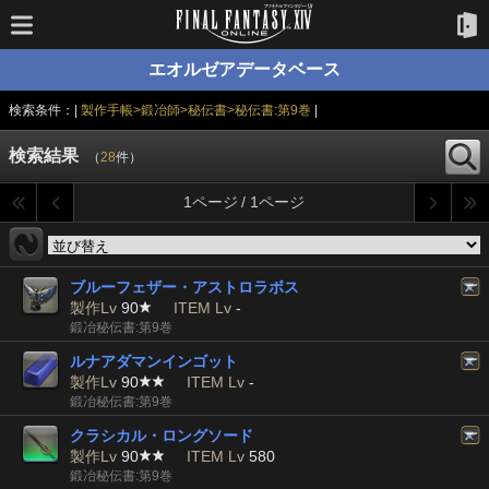
エオルゼアデータベース
検索条件：|
製作手帳>鍛冶師>秘伝書>秘伝書:第9巻
|
検索結果
（
28
件）
1ページ / 1ページ
ブルーフェザー・アストロラボス
製作Lv
90
ITEM Lv
-
鍛冶秘伝書:第9巻
ルナアダマンインゴット
製作Lv
90
ITEM Lv
-
鍛冶秘伝書:第9巻
クラシカル・ロングソード
製作Lv
90
ITEM Lv
580
鍛冶秘伝書:第9巻