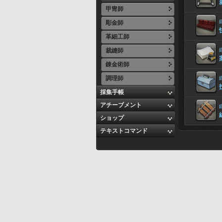
甲冑師
彫金師
革細工師
裁縫師
錬金術師
調理師
採集手帳
アチーブメント
ショップ
テキストコマンド