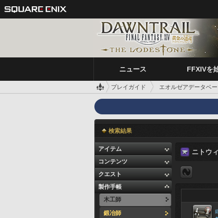
ニュース
FFXIVを
プレイガイド
エオルゼアデータベー
検索結果
アイテム
ニトウ
コンテンツ
クエスト
製作手帳
木工師
鍛冶師