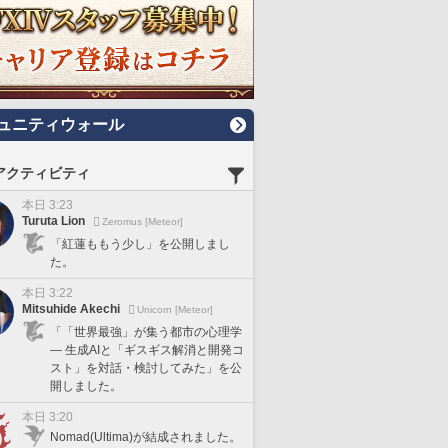
ュニティウォール
アクティビティ
本日 3:23
Turuta Lion
Zeromus [Meteor]
「紅蓮ももう少し」を公開しまし
た。
本日 3:22
Mitsuhide Akechi
Unicorn [Meteor]
「「世界最強」が集う都市の心理学
— 生成AIと「ギスギス解消と開発コ
スト」を対話・検討してみた」を公
開しました。
本日 3:20
Nomad(Ultima)が結成されました。