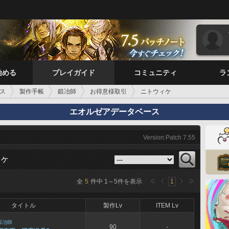
始める
プレイガイド
コミュニティ
ラ
ス
製作手帳
鍛冶師
お得意様取引
ニトウィケ
エオルゼアデータベース
Version:Patch 7.55
ィケ
全
5
件中
1
～
5
件を表示
1
タイトル
製作Lv
ITEM Lv
鍛冶師
90
-