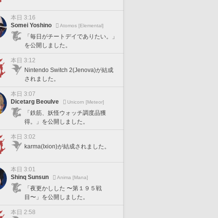
本日 3:16
Somei Yoshino
Atomos [Elemental]
「毎日がチートデイでありたい。」
を公開しました。
本日 3:12
Nintendo Switch 2(Jenova)が結成
されました。
本日 3:07
Dicetarg Beoulve
Unicorn [Meteor]
「鉄筋、妖怪ウォッチ調度品獲
得。」を公開しました。
本日 3:02
karma(Ixion)が結成されました。
本日 3:01
Shinq Sunsun
Anima [Mana]
「夜更かしした 〜第１９５戦
目〜」を公開しました。
本日 2:58