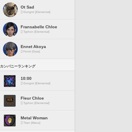
Ot Sad
Gungnir [Elemental]
Fransabelle Chloe
Typhon [Elemental]
Ennet Akoya
Fenrir [Gaia]
カンパニーランキング
10:00
Gungnir [Elemental]
Fleur Chloe
Typhon [Elemental]
Metal Woman
Titan [Mana]