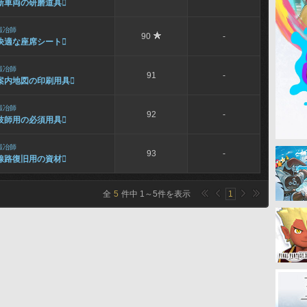
新車両の研磨道具

鍛冶師
90
-
快適な座席シート

鍛冶師
91
-
案内地図の印刷用具

鍛冶師
92
-
技師用の必須用具

鍛冶師
93
-
線路復旧用の資材

全
5
件中
1
～
5
件を表示
1