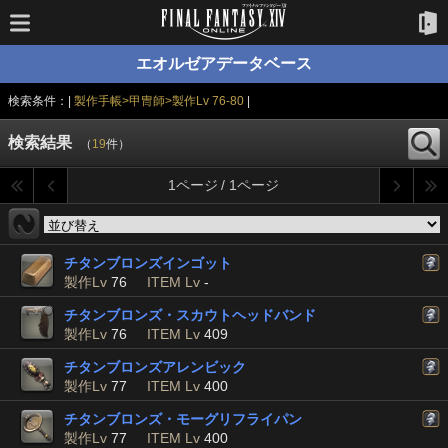
エオルゼアデータベース
検索条件：|
製作手帳>甲冑師>製作Lv 76-80
|
検索結果
（
19
件）
1ページ / 1ページ
チタンブロンズインゴット
製作Lv
76
ITEM Lv
-
チタンブロンズ・スカウトヘッドバンド
製作Lv
76
ITEM Lv
409
チタンブロンズアレンビック
製作Lv
77
ITEM Lv
400
チタンブロンズ・モーグリフライパン
製作Lv
77
ITEM Lv
400