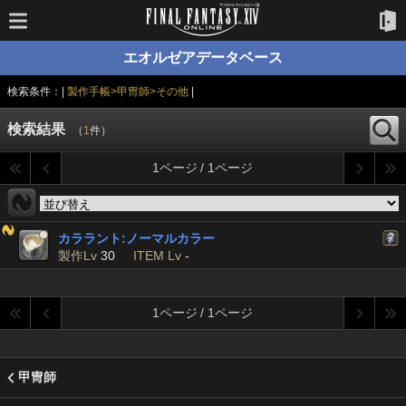
エオルゼアデータベース
検索条件：|
製作手帳>甲冑師>その他
|
検索結果
（
1
件）
1ページ / 1ページ
カララント:ノーマルカラー
製作Lv
30
ITEM Lv
-
1ページ / 1ページ
甲冑師