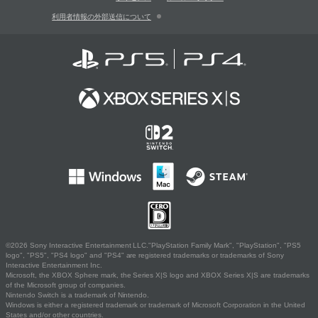
利用者情報の外部送信について
©2026 Sony Interactive Entertainment LLC."PlayStation Family Mark", "PlayStation", "PS5
logo", "PS5", "PS4 logo" and "PS4" are registered trademarks or trademarks of Sony
Interactive Entertainment Inc.
Microsoft, the XBOX Sphere mark, the Series X|S logo and XBOX Series X|S are trademarks
of the Microsoft group of companies.
Nintendo Switch is a trademark of Nintendo.
Windows is either a registered trademark or trademark of Microsoft Corporation in the United
States and/or other countries.