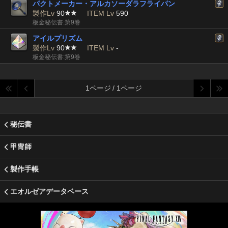
パクトメーカー・アルカソーダラフライパン
製作Lv
90
ITEM Lv
590
板金秘伝書:第9巻
アイルプリズム
製作Lv
90
ITEM Lv
-
板金秘伝書:第9巻
1ページ / 1ページ
秘伝書
甲冑師
製作手帳
エオルゼアデータベース