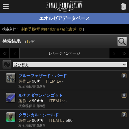
エオルゼアデータベース
検索条件：|
製作手帳>甲冑師>秘伝書>秘伝書:第9巻
|
検索結果
（
18
件）
1ページ / 1ページ
ブルーフェザード・バード
製作Lv
90
ITEM Lv
-
板金秘伝書:第9巻
ルナアダマンインゴット
製作Lv
90
ITEM Lv
-
板金秘伝書:第9巻
クラシカル・シールド
製作Lv
90
ITEM Lv
580
板金秘伝書:第9巻