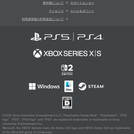
著作権について
サポートセンター
ライセンス
ルール＆ポリシー
利用者情報の外部送信について
©2026 Sony Interactive Entertainment LLC."PlayStation Family Mark", "PlayStation", "PS5
logo", "PS5", "PS4 logo" and "PS4" are registered trademarks or trademarks of Sony
Interactive Entertainment Inc.
Microsoft, the XBOX Sphere mark, the Series X|S logo and XBOX Series X|S are trademarks
of the Microsoft group of companies.