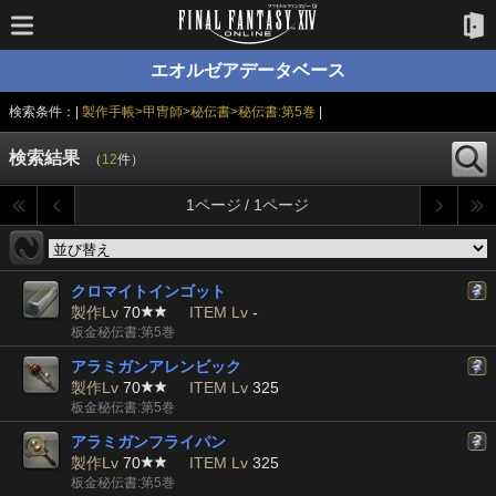
エオルゼアデータベース
検索条件：|
製作手帳>甲冑師>秘伝書>秘伝書:第5巻
|
検索結果
（
12
件）
1ページ / 1ページ
クロマイトインゴット
製作Lv
70
ITEM Lv
-
板金秘伝書:第5巻
アラミガンアレンビック
製作Lv
70
ITEM Lv
325
板金秘伝書:第5巻
アラミガンフライパン
製作Lv
70
ITEM Lv
325
板金秘伝書:第5巻