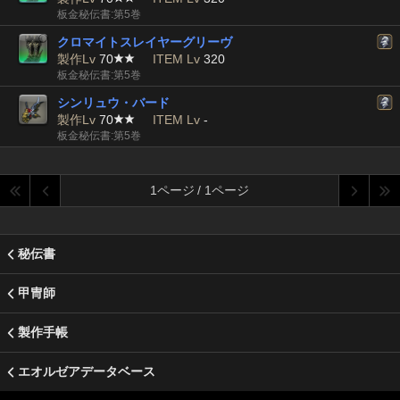
板金秘伝書:第5巻
クロマイトスレイヤーグリーヴ
製作Lv
70
ITEM Lv
320
板金秘伝書:第5巻
シンリュウ・バード
製作Lv
70
ITEM Lv
-
板金秘伝書:第5巻
1ページ / 1ページ
秘伝書
甲冑師
製作手帳
エオルゼアデータベース