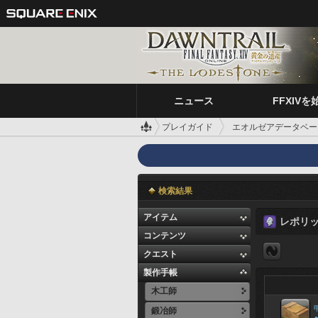
ニュース
FFXIVを
プレイガイド
エオルゼアデータベー
検索結果
アイテム
レポリ
コンテンツ
クエスト
製作手帳
木工師
鍛冶師