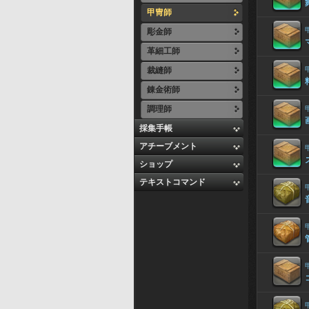
甲冑師
彫金師
革細工師
裁縫師
錬金術師
調理師
採集手帳
アチーブメント
ショップ
テキストコマンド