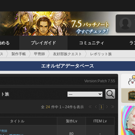
始める
プレイガイド
コミュニティ
ラ
ス
製作手帳
甲冑師
友好部族クエスト
レポリット族
エオルゼアデータベース
Version:Patch 7.55
ット族
全
24
件中
1
～
24
件を表示
1
タイトル
製作Lv
ITEM Lv
甲冑師
80
-