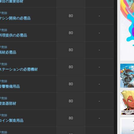
舞台の重要部材
甲冑師
80
-
マシン開発の必需品
甲冑師
80
-
料理提供の必需品
甲冑師
80
-
画材必需品
甲冑師
80
-
ステーションの必需機材
甲冑師
80
-
音響整備用品
甲冑師
80
-
管楽器部材
甲冑師
80
-
コイン製造用品
甲冑師