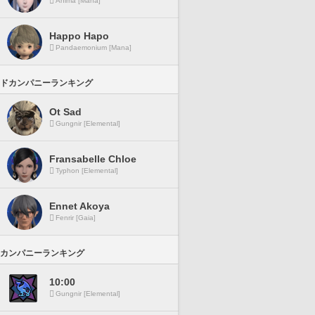
Anima [Mana]
Happo Hapo
Pandaemonium [Mana]
ドカンパニーランキング
Ot Sad
Gungnir [Elemental]
Fransabelle Chloe
Typhon [Elemental]
Ennet Akoya
Fenrir [Gaia]
カンパニーランキング
10:00
Gungnir [Elemental]