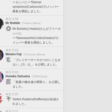
ーカンパニー"Eternal
symphony(Carbuncle)"のメンバー
募集を開始しました。
本日 5:36
Mr Buhido
Hades [Mana]
Mr Buhido(
Hades)さんがフリーカ
ンパニ
ー"WarewareNoColibri(Hades)"の
メンバー募集を開始しました。
本日 5:33
Mineko Fuji
Chocobo [Mana]
「プレイヤーサーチがつかいこなせ
ない _(:3」z)_」を公開しました。
本日 5:33
Honoka Satsuma
Ridill [Gaia]
「真夏の極永遠の闇祭り」を公開し
ました。
本日 5:33
Switch Raiders(Rafflesia)が結成さ
れました。
本日 5:27