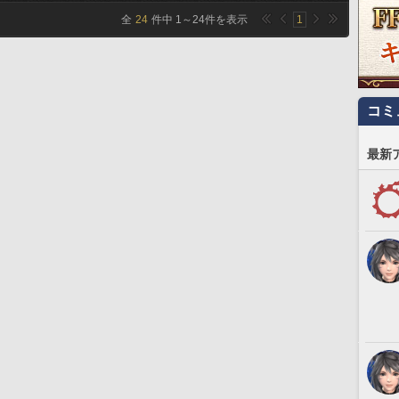
全
24
件中
1
～
24
件を表示
1
コミ
最新