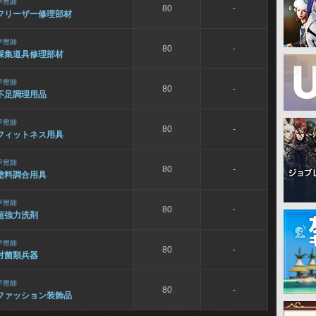
甲冑師
80
-
フリーザー修理部材
甲冑師
80
-
採集道具修理部材
甲冑師
80
-
不足調理用品
甲冑師
80
-
フィットネス用具
甲冑師
80
-
塗料調合用具
甲冑師
80
-
超強力洗剤
甲冑師
80
-
対菌類兵器
甲冑師
80
-
ファッション装飾品