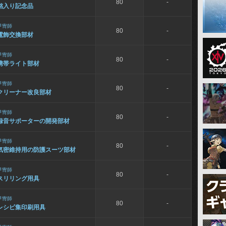
80
-
銘入り記念品
甲冑師
80
-
電飾交換部材
甲冑師
80
-
携帯ライト部材
甲冑師
80
-
クリーナー改良部材
甲冑師
80
-
録音サポーターの開発部材
甲冑師
80
-
気密維持用の防護スーツ部材
甲冑師
80
-
スリリング用具
甲冑師
80
-
レシピ集印刷用具