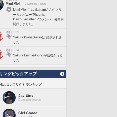
Mimi Mieli
Leviathan [Primal]
Mimi Mieli(
Leviathan)さんがフリ
ーカンパニー"Phoenix
Dawn(Leviathan)"のメンバー募集を
開始しました。
本日 5:25
Sakura Diana(Asura)が結成されま
した。
本日 5:24
Sakura Emma(Asura)が結成されま
した。
キングピックアップ
タルコンフリクト ランキング
Jay Eins
Chocobo [Mana]
Ciel Cocco