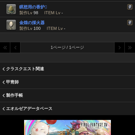
瞑想用の香炉

製作Lv
98
ITEM Lv
-
金煌の採火器
製作Lv
100
ITEM Lv
-
1ページ / 1ページ
クラスクエスト関連
甲冑師
製作手帳
エオルゼアデータベース