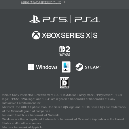
利用者情報の外部送信について
©2026 Sony Interactive Entertainment LLC."PlayStation Family Mark", "PlayStation", "PS5
logo", "PS5", "PS4 logo" and "PS4" are registered trademarks or trademarks of Sony
Interactive Entertainment Inc.
Microsoft, the XBOX Sphere mark, the Series X|S logo and XBOX Series X|S are trademarks
of the Microsoft group of companies.
Nintendo Switch is a trademark of Nintendo.
Windows is either a registered trademark or trademark of Microsoft Corporation in the United
States and/or other countries.
Mac is a trademark of Apple Inc.