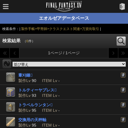
エオルゼアデータベース
検索条件：|
製作手帳>甲冑師>クラスクエスト関連>万貨街取引
|
検索結果
（
6
件）
1ページ / 1ページ
葦刈鎌

製作Lv
90
ITEM Lv
-
トルティーヤプレス

製作Lv
93
ITEM Lv
-
トラベルランタン

製作Lv
95
ITEM Lv
-
交換用の天秤軸
製作Lv
95
ITEM Lv
-