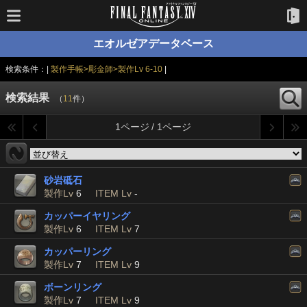
エオルゼアデータベース
検索条件：|
製作手帳>彫金師>製作Lv 6-10
|
検索結果
（
11
件）
1ページ / 1ページ
砂岩砥石
製作Lv
6
ITEM Lv
-
カッパーイヤリング
製作Lv
6
ITEM Lv
7
カッパーリング
製作Lv
7
ITEM Lv
9
ボーンリング
製作Lv
7
ITEM Lv
9