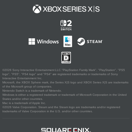
©2026 Sony Interactive Entertainment LLC."PlayStation Family Mark", "PlayStation", "PS5
logo", "PS5", "PS4 logo" and "PS4" are registered trademarks or trademarks of Sony
Interactive Entertainment Inc.
Microsoft, the XBOX Sphere mark, the Series X|S logo and XBOX Series X|S are trademarks
of the Microsoft group of companies.
Nintendo Switch is a trademark of Nintendo.
Windows is either a registered trademark or trademark of Microsoft Corporation in the United
States and/or other countries.
Mac is a trademark of Apple Inc.
©2026 Valve Corporation. Steam and the Steam logo are trademarks and/or registered
trademarks of Valve Corporation in the U.S. and/or other countries.