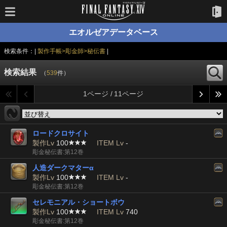
エオルゼアデータベース
検索条件：|
製作手帳>彫金師>秘伝書
|
検索結果
（
539
件）
1ページ / 11ページ
ロードクロサイト
製作Lv
100
ITEM Lv
-
彫金秘伝書:第12巻
人造ダークマターα
製作Lv
100
ITEM Lv
-
彫金秘伝書:第12巻
セレモニアル・ショートボウ
製作Lv
100
ITEM Lv
740
彫金秘伝書:第12巻