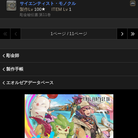
サイエンティスト・モノクル
製作Lv
100
ITEM Lv
1
彫金秘伝書:第11巻
1ページ / 11ページ
彫金師
製作手帳
エオルゼアデータベース