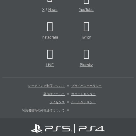
/
X
News
YouTube
Instagram
Twitch
LINE
Bluesky
レーティング制度について
プライバシーポリシー
著作権について
サポートセンター
ライセンス
ルール＆ポリシー
利用者情報の外部送信について