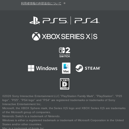
利用者情報の外部送信について
©2026 Sony Interactive Entertainment LLC."PlayStation Family Mark", "PlayStation", "PS5
logo", "PS5", "PS4 logo" and "PS4" are registered trademarks or trademarks of Sony
Interactive Entertainment Inc.
Microsoft, the XBOX Sphere mark, the Series X|S logo and XBOX Series X|S are trademarks
of the Microsoft group of companies.
Nintendo Switch is a trademark of Nintendo.
Windows is either a registered trademark or trademark of Microsoft Corporation in the United
States and/or other countries.
Mac is a trademark of Apple Inc.