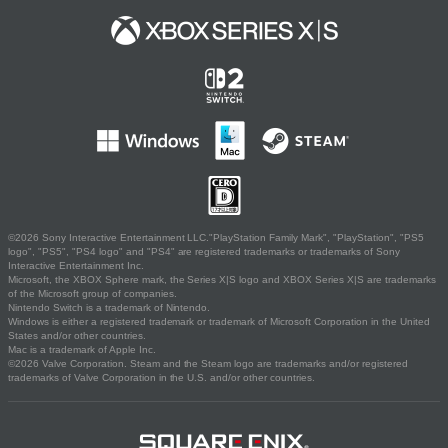
©2026 Sony Interactive Entertainment LLC."PlayStation Family Mark", "PlayStation", "PS5
logo", "PS5", "PS4 logo" and "PS4" are registered trademarks or trademarks of Sony
Interactive Entertainment Inc.
Microsoft, the XBOX Sphere mark, the Series X|S logo and XBOX Series X|S are trademarks
of the Microsoft group of companies.
Nintendo Switch is a trademark of Nintendo.
Windows is either a registered trademark or trademark of Microsoft Corporation in the United
States and/or other countries.
Mac is a trademark of Apple Inc.
©2026 Valve Corporation. Steam and the Steam logo are trademarks and/or registered
trademarks of Valve Corporation in the U.S. and/or other countries.