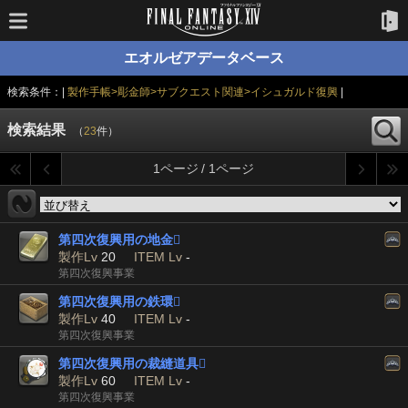
エオルゼアデータベース
検索条件：|
製作手帳>彫金師>サブクエスト関連>イシュガルド復興
|
検索結果
（
23
件）
1ページ / 1ページ
第四次復興用の地金

製作Lv
20
ITEM Lv
-
第四次復興事業
第四次復興用の鉄環

製作Lv
40
ITEM Lv
-
第四次復興事業
第四次復興用の裁縫道具

製作Lv
60
ITEM Lv
-
第四次復興事業