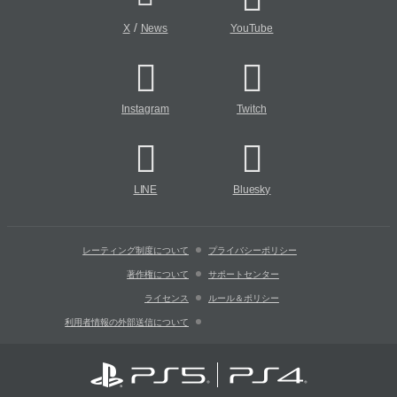
/
X
News
YouTube
Instagram
Twitch
LINE
Bluesky
レーティング制度について
プライバシーポリシー
著作権について
サポートセンター
ライセンス
ルール＆ポリシー
利用者情報の外部送信について