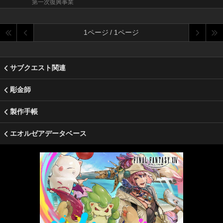
第一次復興事業
1ページ / 1ページ
サブクエスト関連
彫金師
製作手帳
エオルゼアデータベース