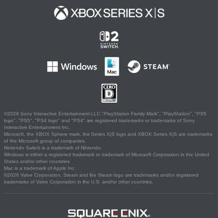
©2026 Sony Interactive Entertainment LLC."PlayStation Family Mark", "PlayStation", "PS5
logo", "PS5", "PS4 logo" and "PS4" are registered trademarks or trademarks of Sony
Interactive Entertainment Inc.
Microsoft, the XBOX Sphere mark, the Series X|S logo and XBOX Series X|S are trademarks
of the Microsoft group of companies.
Nintendo Switch is a trademark of Nintendo.
Windows is either a registered trademark or trademark of Microsoft Corporation in the United
States and/or other countries.
Mac is a trademark of Apple Inc.
©2026 Valve Corporation. Steam and the Steam logo are trademarks and/or registered
trademarks of Valve Corporation in the U.S. and/or other countries.