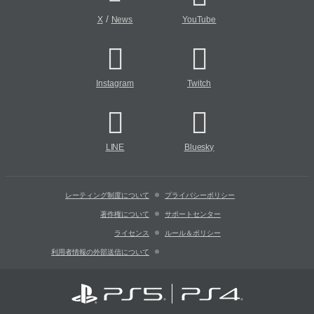
/
X
News
YouTube
Instagram
Twitch
LINE
Bluesky
レーティング制度について
プライバシーポリシー
著作権について
サポートセンター
ライセンス
ルール＆ポリシー
利用者情報の外部送信について