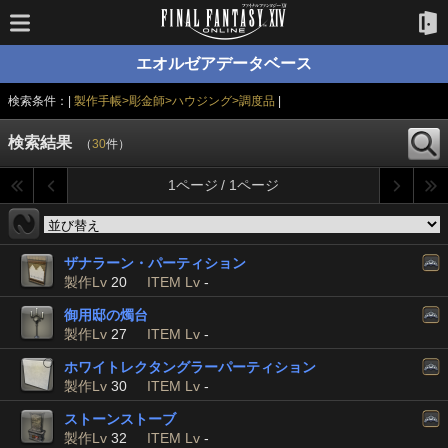
エオルゼアデータベース
検索条件：|
製作手帳>彫金師>ハウジング>調度品
|
検索結果
（
30
件）
1ページ / 1ページ
ザナラーン・パーティション
製作Lv
20
ITEM Lv
-
御用邸の燭台
製作Lv
27
ITEM Lv
-
ホワイトレクタングラーパーティション
製作Lv
30
ITEM Lv
-
ストーンストーブ
製作Lv
32
ITEM Lv
-