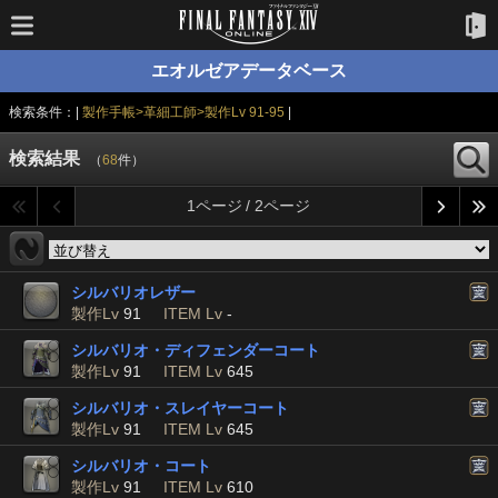
エオルゼアデータベース
検索条件：|
製作手帳>革細工師>製作Lv 91-95
|
検索結果
（
68
件）
1ページ / 2ページ
シルバリオレザー
製作Lv
91
ITEM Lv
-
シルバリオ・ディフェンダーコート
製作Lv
91
ITEM Lv
645
シルバリオ・スレイヤーコート
製作Lv
91
ITEM Lv
645
シルバリオ・コート
製作Lv
91
ITEM Lv
610