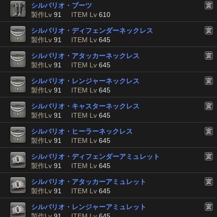
シルバリオ・ブーツ
製作Lv
91
ITEM Lv
610
シルバリオ・ディフェンダーネックレス
製作Lv
91
ITEM Lv
645
シルバリオ・アタッカーネックレス
製作Lv
91
ITEM Lv
645
シルバリオ・レンジャーネックレス
製作Lv
91
ITEM Lv
645
シルバリオ・キャスターネックレス
製作Lv
91
ITEM Lv
645
シルバリオ・ヒーラーネックレス
製作Lv
91
ITEM Lv
645
シルバリオ・ディフェンダーアミュレット
製作Lv
91
ITEM Lv
645
シルバリオ・アタッカーアミュレット
製作Lv
91
ITEM Lv
645
シルバリオ・レンジャーアミュレット
製作Lv
91
ITEM Lv
645