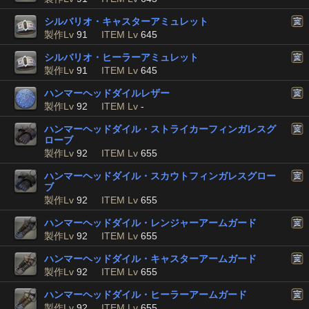
シルバリオ・キャスターアミュレット
製作Lv
91
ITEM Lv
645
シルバリオ・ヒーラーアミュレット
製作Lv
91
ITEM Lv
645
ハンマーヘッドダイルレザー
製作Lv
92
ITEM Lv
-
ハンマーヘッドダイル・ストライカーフィンガレスグ
ローブ
製作Lv
92
ITEM Lv
655
ハンマーヘッドダイル・スカウトフィンガレスグロー
ブ
製作Lv
92
ITEM Lv
655
ハンマーヘッドダイル・レンジャーアームガード
製作Lv
92
ITEM Lv
655
ハンマーヘッドダイル・キャスターアームガード
製作Lv
92
ITEM Lv
655
ハンマーヘッドダイル・ヒーラーアームガード
製作Lv
92
ITEM Lv
655