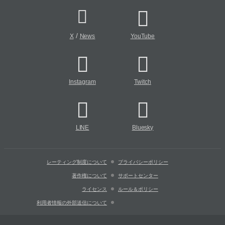
/
X
News
YouTube
Instagram
Twitch
LINE
Bluesky
レーティング制度について
プライバシーポリシー
著作権について
サポートセンター
ライセンス
ルール＆ポリシー
利用者情報の外部送信について