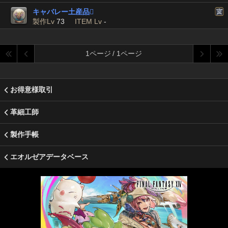
キャバレー土産品

製作Lv
73
ITEM Lv
-
1ページ / 1ページ
お得意様取引
革細工師
製作手帳
エオルゼアデータベース