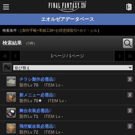
エオルゼアデータベース
検索条件：|
製作手帳>革細工師>お得意様取引>カイ・シル
|
検索結果
（
5
件）
1ページ / 1ページ
チラシ製作必需品

製作Lv
70
ITEM Lv
-
新メニュー必需品

製作Lv
70
ITEM Lv
-
舞台衣装必需品

製作Lv
71
ITEM Lv
-
飛空艇改装必需品

製作Lv
72
ITEM Lv
-