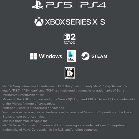
©2026 Sony Interactive Entertainment LLC."PlayStation Family Mark", "PlayStation", "PS5
logo", "PS5", "PS4 logo" and "PS4" are registered trademarks or trademarks of Sony
Interactive Entertainment Inc.
Microsoft, the XBOX Sphere mark, the Series X|S logo and XBOX Series X|S are trademarks
of the Microsoft group of companies.
Nintendo Switch is a trademark of Nintendo.
Windows is either a registered trademark or trademark of Microsoft Corporation in the United
States and/or other countries.
Mac is a trademark of Apple Inc.
©2026 Valve Corporation. Steam and the Steam logo are trademarks and/or registered
trademarks of Valve Corporation in the U.S. and/or other countries.