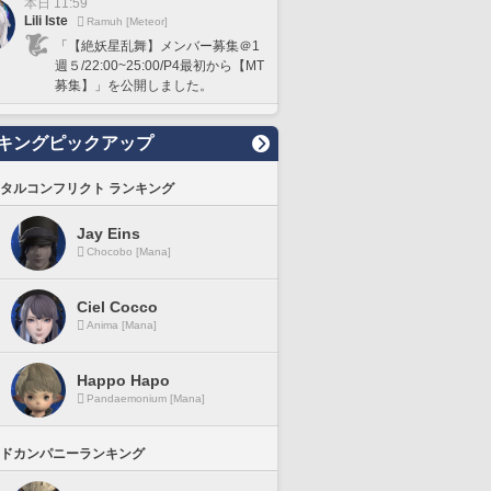
本日 11:59
Lili Iste
Ramuh [Meteor]
「【絶妖星乱舞】メンバー募集＠1
週５/22:00~25:00/P4最初から【MT
募集】」を公開しました。
キングピックアップ
タルコンフリクト ランキング
Jay Eins
Chocobo [Mana]
Ciel Cocco
Anima [Mana]
Happo Hapo
Pandaemonium [Mana]
ドカンパニーランキング