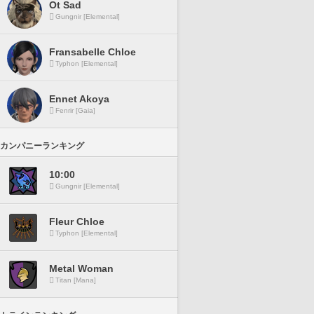
Ot Sad
Gungnir [Elemental]
Fransabelle Chloe
Typhon [Elemental]
Ennet Akoya
Fenrir [Gaia]
カンパニーランキング
10:00
Gungnir [Elemental]
Fleur Chloe
Typhon [Elemental]
Metal Woman
Titan [Mana]