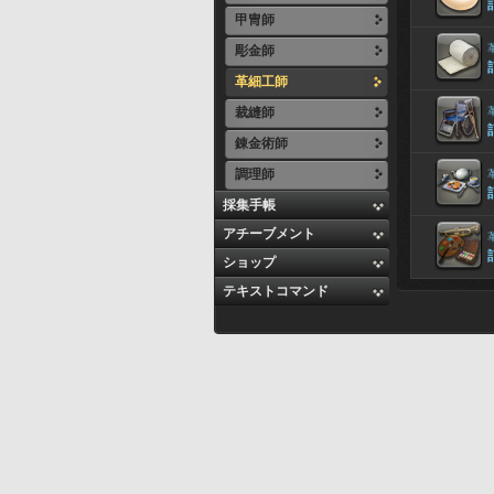
甲冑師
彫金師
革細工師
裁縫師
錬金術師
調理師
採集手帳
アチーブメント
ショップ
テキストコマンド