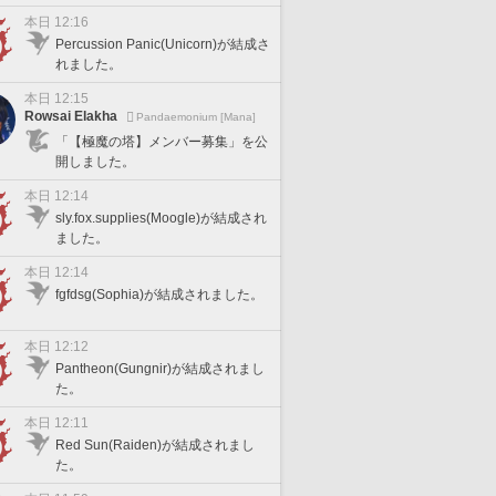
本日 12:16
Percussion Panic(Unicorn)が結成さ
れました。
本日 12:15
Rowsai Elakha
Pandaemonium [Mana]
「【極魔の塔】メンバー募集」を公
開しました。
本日 12:14
sly.fox.supplies(Moogle)が結成され
ました。
本日 12:14
fgfdsg(Sophia)が結成されました。
本日 12:12
Pantheon(Gungnir)が結成されまし
た。
本日 12:11
Red Sun(Raiden)が結成されまし
た。