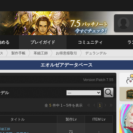
始める
プレイガイド
コミュニティ
ラ
ス
製作手帳
革細工師
お得意様取引
デュランデル
エオルゼアデータベース
Version:Patch 7.55
ンデル
全
5
件中
1
～
5
件を表示
1
タイトル
製作Lv
ITEM Lv
革細工師
71
-