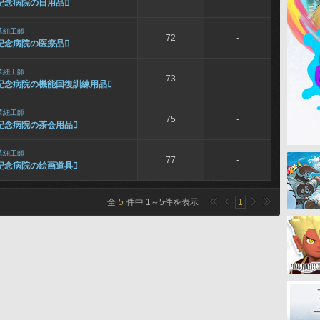
記念病院の日用品

革細工師
72
-
記念病院の医療品

革細工師
73
-
記念病院の機能回復訓練用品

革細工師
75
-
記念病院の茶会用品

革細工師
77
-
記念病院の絵画道具

全
5
件中
1
～
5
件を表示
1