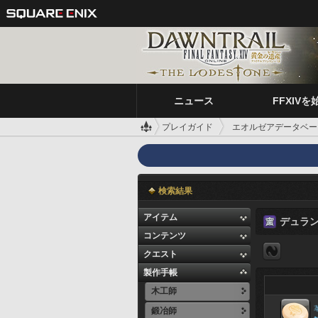
ニュース
FFXIVを
プレイガイド
エオルゼアデータベー
検索結果
アイテム
デュラ
コンテンツ
クエスト
製作手帳
木工師
鍛冶師