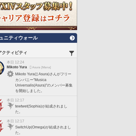
ュニティウォール
アクティビティ
本日 12:24
Mikoto Yura
Asura [Mana]
Mikoto Yura(
Asura)さんがフリー
カンパニー"Musica
Universalis(Asura)"のメンバー募集
を開始しました。
本日 12:17
tewtwet(Sophia)が結成されまし
た。
本日 12:17
SwitchUp(Omega)が結成されまし
た。