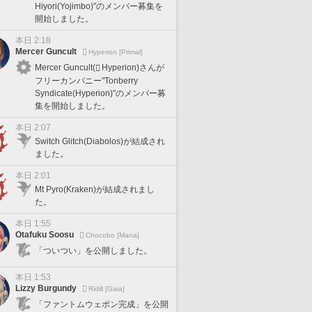
Hiyori(Yojimbo)"のメンバー募集を
開始しました。
本日 2:18
Mercer Guncult
Hyperion [Primal]
Mercer Guncult(
Hyperion)さんが
フリーカンパニー"Tonberry
Syndicate(Hyperion)"のメンバー募
集を開始しました。
本日 2:07
Switch Glitch(Diabolos)が結成され
ました。
本日 2:01
Mt Pyro(Kraken)が結成されまし
た。
本日 1:55
Otafuku Soosu
Chocobo [Mana]
「ついつい」を公開しました。
本日 1:53
Lizzy Burgundy
Ridill [Gaia]
「ファントムウェポン完成」を公開