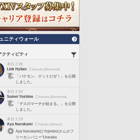
ュニティウォール
アクティビティ
本日 2:36
Link Hylian
Garuda [Elemental]
「バケモン、ゲットだぜ！」を公開
しました。
本日 2:34
Somei Yoshino
Atomos [Elemental]
「デスのマーチが始まる。」を公開
しました。
本日 2:19
Aya Narukami
Yojimbo [Meteor]
Aya Narukami(
Yojimbo)さんがフ
リーカンパニー"Uraraka