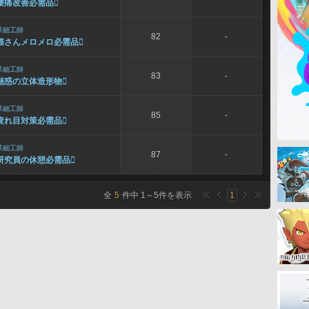
腰痛改善必需品

革細工師
82
-
猫さんメロメロ必需品

革細工師
83
-
魅惑の立体造形物

革細工師
85
-
疲れ目対策必需品

革細工師
87
-
研究員の休憩必需品

全
5
件中
1
～
5
件を表示
1