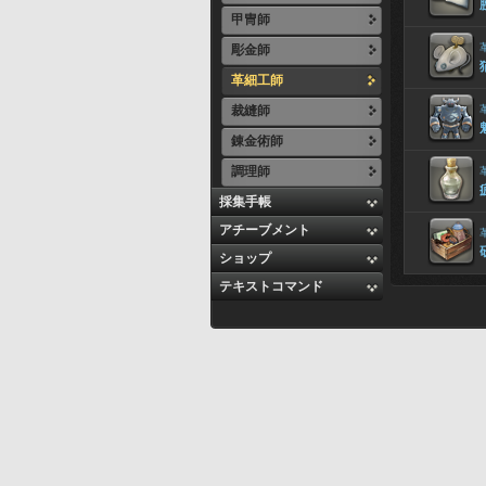
甲冑師
彫金師
革細工師
裁縫師
錬金術師
調理師
採集手帳
アチーブメント
ショップ
テキストコマンド