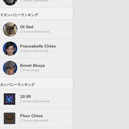
Typhon [Elemental]
ドカンパニーランキング
Ot Sad
Gungnir [Elemental]
Fransabelle Chloe
Typhon [Elemental]
Ennet Akoya
Fenrir [Gaia]
カンパニーランキング
10:00
Gungnir [Elemental]
Fleur Chloe
Typhon [Elemental]