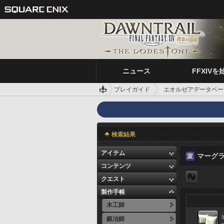
ニュース
FFXIVを
プレイガイド
エオルゼアデータベー
検索結果
アイテム
マーグ
コンテンツ
クエスト
製作手帳
木工師
鍛冶師