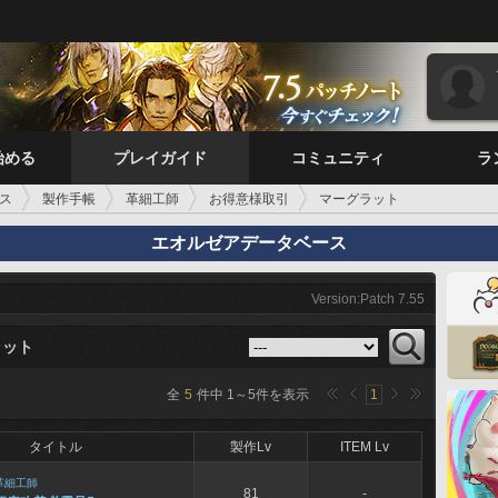
始める
プレイガイド
コミュニティ
ラ
ス
製作手帳
革細工師
お得意様取引
マーグラット
エオルゼアデータベース
Version:Patch 7.55
ラット
全
5
件中
1
～
5
件を表示
1
タイトル
製作Lv
ITEM Lv
革細工師
81
-