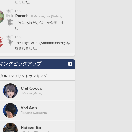
しました。
本日 1:52
Ibuki Runaria
Mandragora [Meteor]
「次はあれだな🤔」を公開しまし
た。
本日 1:52
The Faye Wilds(Adamantoise)が結
成されました。
キングピックアップ
タルコンフリクト ランキング
Ciel Cocco
Anima [Mana]
Vivi Ann
Kujata [Elemental]
Hatozo Ito