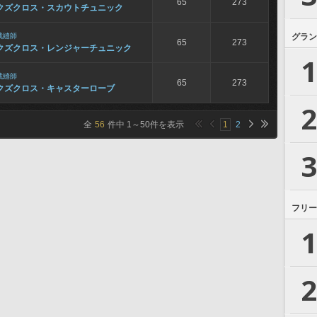
65
273
クズクロス・スカウトチュニック
裁縫師
グラン
65
273
クズクロス・レンジャーチュニック
1
裁縫師
65
273
クズクロス・キャスターローブ
2
全
56
件中
1
～
50
件を表示
1
2
3
フリー
1
2