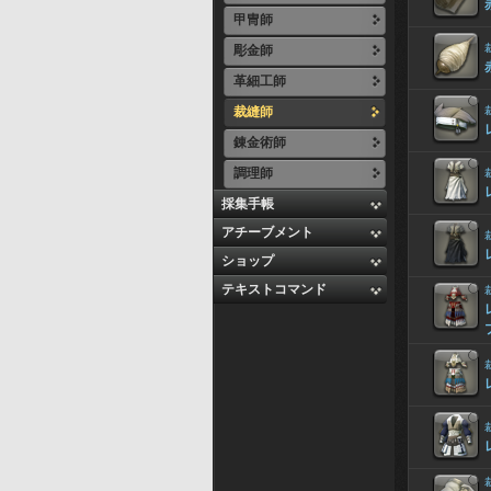
甲冑師
彫金師
革細工師
裁縫師
錬金術師
調理師
採集手帳
アチーブメント
ショップ
テキストコマンド