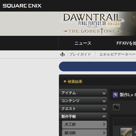
ニュース
FFXIVを
プレイガイド
エオルゼアデータベー
検索結果
アイテム
製作Lv 6
コンテンツ
クエスト
製作手帳
木工師
鍛冶師