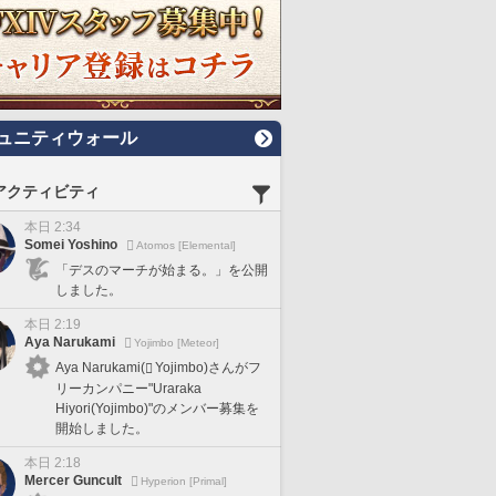
ュニティウォール
アクティビティ
本日 2:34
Somei Yoshino
Atomos [Elemental]
「デスのマーチが始まる。」を公開
しました。
本日 2:19
Aya Narukami
Yojimbo [Meteor]
Aya Narukami(
Yojimbo)さんがフ
リーカンパニー"Uraraka
Hiyori(Yojimbo)"のメンバー募集を
開始しました。
本日 2:18
Mercer Guncult
Hyperion [Primal]