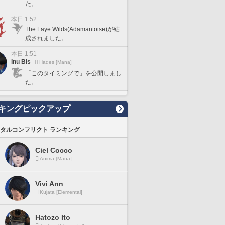
た。
本日 1:52
The Faye Wilds(Adamantoise)が結
成されました。
本日 1:51
Inu Bis
Hades [Mana]
「このタイミングで」を公開しまし
た。
キングピックアップ
タルコンフリクト ランキング
Ciel Cocco
Anima [Mana]
Vivi Ann
Kujata [Elemental]
Hatozo Ito