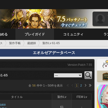
始める
プレイガイド
コミュニティ
ラ
ス
製作手帳
裁縫師
製作Lv 61-65
エオルゼアデータベース
Version:Patch 7.55
1-65
全
56
件中
1
～
50
件を表示
1
2
タイトル
製作Lv
ITEM Lv
裁縫師
61
-