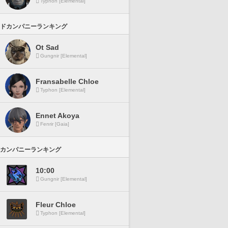
Typhon [Elemental]
ドカンパニーランキング
Ot Sad
Gungnir [Elemental]
Fransabelle Chloe
Typhon [Elemental]
Ennet Akoya
Fenrir [Gaia]
カンパニーランキング
10:00
Gungnir [Elemental]
Fleur Chloe
Typhon [Elemental]