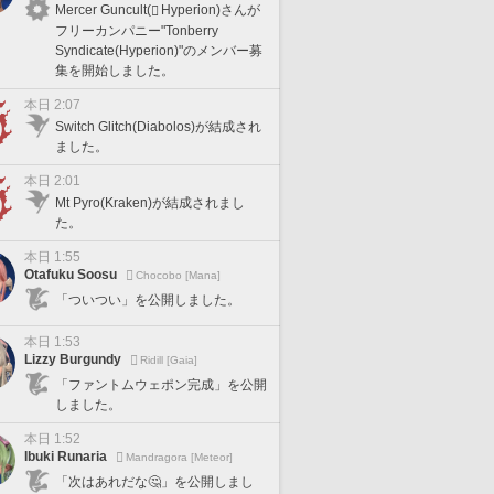
Mercer Guncult(
Hyperion)さんが
フリーカンパニー"Tonberry
Syndicate(Hyperion)"のメンバー募
集を開始しました。
本日 2:07
Switch Glitch(Diabolos)が結成され
ました。
本日 2:01
Mt Pyro(Kraken)が結成されまし
た。
本日 1:55
Otafuku Soosu
Chocobo [Mana]
「ついつい」を公開しました。
本日 1:53
Lizzy Burgundy
Ridill [Gaia]
「ファントムウェポン完成」を公開
しました。
本日 1:52
Ibuki Runaria
Mandragora [Meteor]
「次はあれだな🤔」を公開しまし