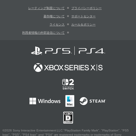
レーティング制度について
プライバシーポリシー
著作権について
サポートセンター
ライセンス
ルール＆ポリシー
利用者情報の外部送信について
©2026 Sony Interactive Entertainment LLC."PlayStation Family Mark", "PlayStation", "PS5
logo", "PS5", "PS4 logo" and "PS4" are registered trademarks or trademarks of Sony