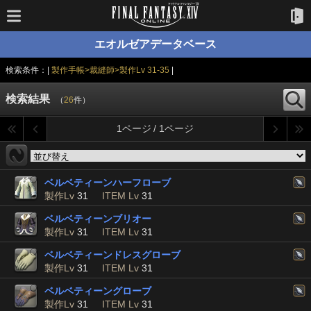
エオルゼアデータベース
検索条件：|
製作手帳>裁縫師>製作Lv 31-35
|
検索結果
（
26
件）
1ページ / 1ページ
ベルベティーンハーフローブ
製作Lv
31
ITEM Lv
31
ベルベティーンブリオー
製作Lv
31
ITEM Lv
31
ベルベティーンドレスグローブ
製作Lv
31
ITEM Lv
31
ベルベティーングローブ
製作Lv
31
ITEM Lv
31