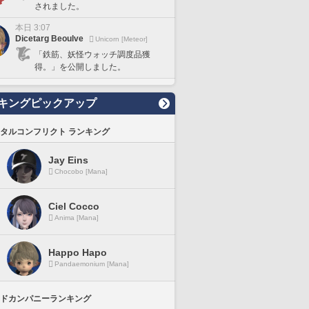
されました。
本日 3:07
Dicetarg Beoulve
Unicorn [Meteor]
「鉄筋、妖怪ウォッチ調度品獲
得。」を公開しました。
キングピックアップ
タルコンフリクト ランキング
Jay Eins
Chocobo [Mana]
Ciel Cocco
Anima [Mana]
Happo Hapo
Pandaemonium [Mana]
ドカンパニーランキング