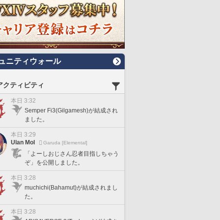
ュニティウォール
アクティビティ
本日 3:32
Semper Fi3(Gilgamesh)が結成され
ました。
本日 3:29
Ulan Mol
Garuda [Elemental]
「よーしおじさん忍者目指しちゃう
ぞ」を公開しました。
本日 3:28
muchichi(Bahamut)が結成されまし
た。
本日 3:28