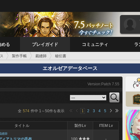
始める
プレイガイド
コミュニティ
ラ
ス
製作手帳
裁縫師
秘伝書
エオルゼアデータベース
Version:Patch 7.55
全
574
件中
1
～
50
件を表示
1
2
3
4
5
タイトル
製作Lv
ITEM Lv
裁縫師
ディアトリマの毛布
100
-