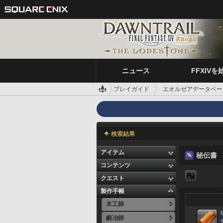
ニュース
FFXIVを
プレイガイド
エオルゼアデータベー
検索結果
アイテム
秘伝書
コンテンツ
クエスト
製作手帳
木工師
鍛冶師