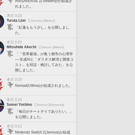
ARISAVERSE 2(Tonberry)が結成さ
れました。
本日 3:23
Turuta Lion
Zeromus [Meteor]
「紅蓮ももう少し」を公開しまし
た。
本日 3:22
Mitsuhide Akechi
Unicorn [Meteor]
「「世界最強」が集う都市の心理学
— 生成AIと「ギスギス解消と開発コ
スト」を対話・検討してみた」を公
開しました。
本日 3:20
Nomad(Ultima)が結成されました。
本日 3:16
Somei Yoshino
Atomos [Elemental]
「毎日がチートデイでありたい。」
を公開しました。
本日 3:12
Nintendo Switch 2(Jenova)が結成