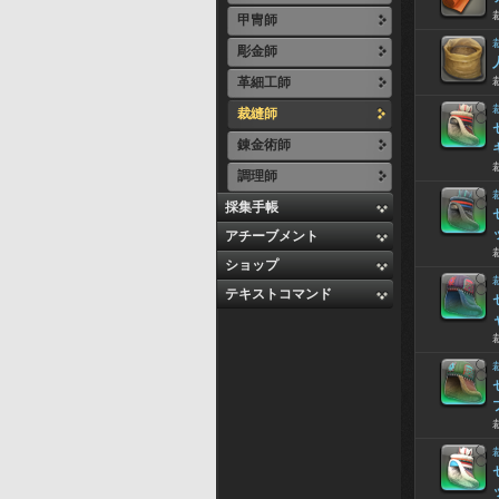
甲冑師
彫金師
革細工師
裁縫師
錬金術師
調理師
採集手帳
アチーブメント
ショップ
テキストコマンド