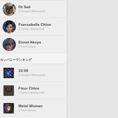
Ot Sad
Gungnir [Elemental]
Fransabelle Chloe
Typhon [Elemental]
Ennet Akoya
Fenrir [Gaia]
カンパニーランキング
10:00
Gungnir [Elemental]
Fleur Chloe
Typhon [Elemental]
Metal Woman
Titan [Mana]