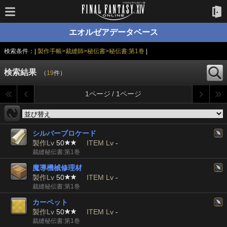
エオルゼアデータベース
検索条件：|
製作手帳>裁縫師>秘伝書>秘伝書:第1巻
|
検索結果
（
19
件）
1ページ / 1ページ
シルバーブロケード
製作Lv
50
ITEM Lv
-
裁縫秘伝書:第1巻
魔導機械修理材
製作Lv
50
ITEM Lv
-
裁縫秘伝書:第1巻
カーペット
製作Lv
50
ITEM Lv
-
裁縫秘伝書:第1巻