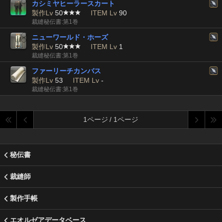
カシミヤヒーラースカート
製作Lv
50
ITEM Lv
90
裁縫秘伝書:第1巻
ニューワールド・ホーズ
製作Lv
50
ITEM Lv
1
裁縫秘伝書:第1巻
ファーリーチカンバス
製作Lv
53
ITEM Lv
-
裁縫秘伝書:第1巻
1ページ / 1ページ
秘伝書
裁縫師
製作手帳
エオルゼアデータベース