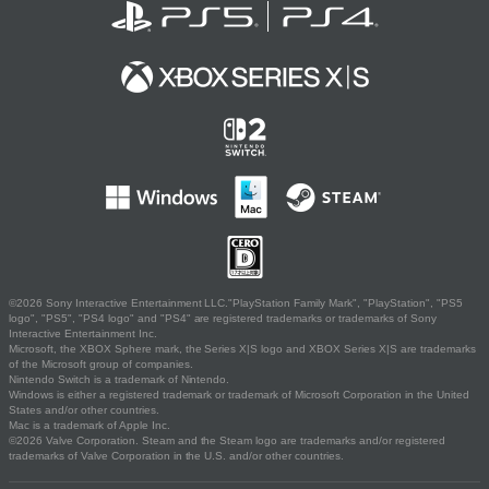
©2026 Sony Interactive Entertainment LLC."PlayStation Family Mark", "PlayStation", "PS5
logo", "PS5", "PS4 logo" and "PS4" are registered trademarks or trademarks of Sony
Interactive Entertainment Inc.
Microsoft, the XBOX Sphere mark, the Series X|S logo and XBOX Series X|S are trademarks
of the Microsoft group of companies.
Nintendo Switch is a trademark of Nintendo.
Windows is either a registered trademark or trademark of Microsoft Corporation in the United
States and/or other countries.
Mac is a trademark of Apple Inc.
©2026 Valve Corporation. Steam and the Steam logo are trademarks and/or registered
trademarks of Valve Corporation in the U.S. and/or other countries.