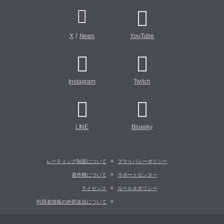
/
X
News
YouTube
Instagram
Twitch
LINE
Bluesky
レーティング制度について
プライバシーポリシー
著作権について
サポートセンター
ライセンス
ルール＆ポリシー
利用者情報の外部送信について