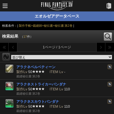
エオルゼアデータベース
検索条件：|
製作手帳>裁縫師>秘伝書>秘伝書:第2巻
|
検索結果
（
17
件）
1ページ / 1ページ
アラクネベルベティーン
製作Lv
50
ITEM Lv
-
裁縫秘伝書:第2巻
アラクネストライカーバンダナ
製作Lv
50
ITEM Lv
110
裁縫秘伝書:第2巻
アラクネスカウトバンダナ
製作Lv
50
ITEM Lv
110
裁縫秘伝書:第2巻