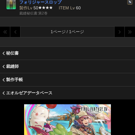
フォリジャースロップ
製作Lv
50
ITEM Lv
60
裁縫秘伝書:第2巻
1ページ / 1ページ
秘伝書
裁縫師
製作手帳
エオルゼアデータベース