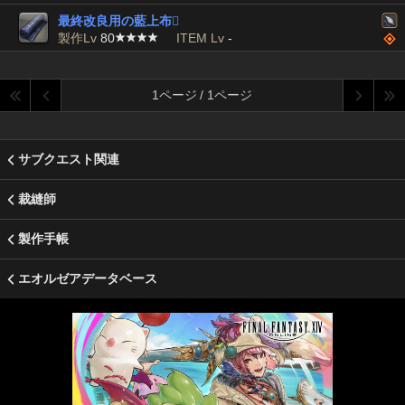
最終改良用の藍上布

製作Lv
80
ITEM Lv
-
1ページ / 1ページ
サブクエスト関連
裁縫師
製作手帳
エオルゼアデータベース