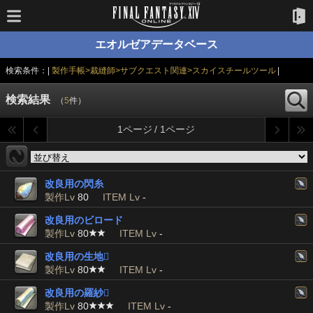
エオルゼアデータベース
検索条件：|
製作手帳>裁縫師>サブクエスト関連>スカイスチールツール
|
検索結果
（
5
件）
1ページ / 1ページ
改良用の閃糸
製作Lv
80
ITEM Lv
-
改良用のビロード
製作Lv
80
ITEM Lv
-
改良用の生地

製作Lv
80
ITEM Lv
-
改良用の羅紗

製作Lv
80
ITEM Lv
-