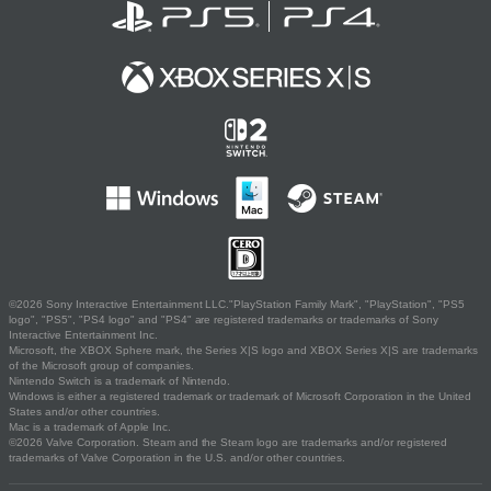
©2026 Sony Interactive Entertainment LLC."PlayStation Family Mark", "PlayStation", "PS5
logo", "PS5", "PS4 logo" and "PS4" are registered trademarks or trademarks of Sony
Interactive Entertainment Inc.
Microsoft, the XBOX Sphere mark, the Series X|S logo and XBOX Series X|S are trademarks
of the Microsoft group of companies.
Nintendo Switch is a trademark of Nintendo.
Windows is either a registered trademark or trademark of Microsoft Corporation in the United
States and/or other countries.
Mac is a trademark of Apple Inc.
©2026 Valve Corporation. Steam and the Steam logo are trademarks and/or registered
trademarks of Valve Corporation in the U.S. and/or other countries.