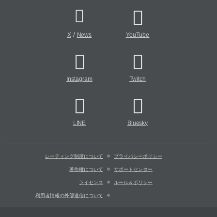
/
X
News
YouTube
Instagram
Twitch
LINE
Bluesky
レーティング制度について
プライバシーポリシー
著作権について
サポートセンター
ライセンス
ルール＆ポリシー
利用者情報の外部送信について