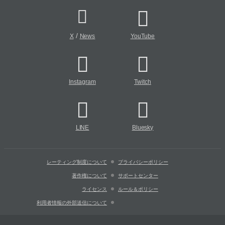
/
X
News
YouTube
Instagram
Twitch
LINE
Bluesky
レーティング制度について
プライバシーポリシー
著作権について
サポートセンター
ライセンス
ルール＆ポリシー
利用者情報の外部送信について