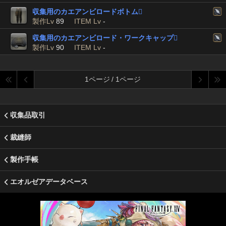
収集用のカエアンビロードボトム

製作Lv
89
ITEM Lv
-
収集用のカエアンビロード・ワークキャップ

製作Lv
90
ITEM Lv
-
1ページ / 1ページ
収集品取引
裁縫師
製作手帳
エオルゼアデータベース