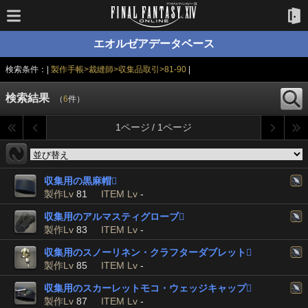
エオルゼアデータベース
検索条件：|
製作手帳>裁縫師>収集品取引>81-90
|
検索結果
（
6
件）
1ページ / 1ページ
収集用の黒麻帽

製作Lv
81
ITEM Lv
-
収集用のアルマスティグローブ

製作Lv
83
ITEM Lv
-
収集用のスノーリネン・クラフターダブレット

製作Lv
85
ITEM Lv
-
収集用のスカーレットモコ・ウェッジキャップ

製作Lv
87
ITEM Lv
-