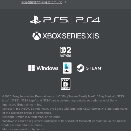
利用者情報の外部送信について
©2026 Sony Interactive Entertainment LLC."PlayStation Family Mark", "PlayStation", "PS5
logo", "PS5", "PS4 logo" and "PS4" are registered trademarks or trademarks of Sony
Interactive Entertainment Inc.
Microsoft, the XBOX Sphere mark, the Series X|S logo and XBOX Series X|S are trademarks
of the Microsoft group of companies.
Nintendo Switch is a trademark of Nintendo.
Windows is either a registered trademark or trademark of Microsoft Corporation in the United
States and/or other countries.
Mac is a trademark of Apple Inc.