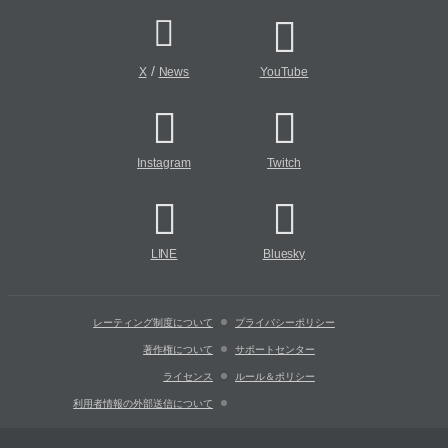
/
X
News
YouTube
Instagram
Twitch
LINE
Bluesky
レーティング制度について
プライバシーポリシー
著作権について
サポートセンター
ライセンス
ルール＆ポリシー
利用者情報の外部送信について