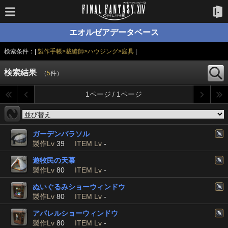
エオルゼアデータベース
検索条件：|
製作手帳>裁縫師>ハウジング>庭具
|
検索結果
（
5
件）
1ページ / 1ページ
ガーデンパラソル
製作Lv
39
ITEM Lv
-
遊牧民の天幕
製作Lv
80
ITEM Lv
-
ぬいぐるみショーウィンドウ
製作Lv
80
ITEM Lv
-
アパレルショーウィンドウ
製作Lv
80
ITEM Lv
-