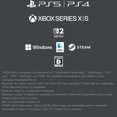
©2026 Sony Interactive Entertainment LLC."PlayStation Family Mark", "PlayStation", "PS5
logo", "PS5", "PS4 logo" and "PS4" are registered trademarks or trademarks of Sony
Interactive Entertainment Inc.
Microsoft, the XBOX Sphere mark, the Series X|S logo and XBOX Series X|S are trademarks
of the Microsoft group of companies.
Nintendo Switch is a trademark of Nintendo.
Windows is either a registered trademark or trademark of Microsoft Corporation in the United
States and/or other countries.
Mac is a trademark of Apple Inc.
©2026 Valve Corporation. Steam and the Steam logo are trademarks and/or registered
trademarks of Valve Corporation in the U.S. and/or other countries.