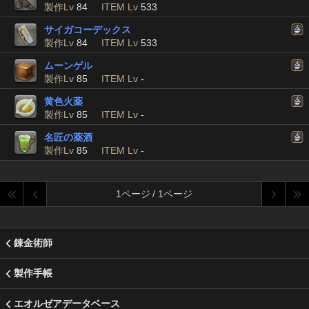
製作Lv
84
ITEM Lv
533
サイガコーデックス
製作Lv
84
ITEM Lv
533
ムーンゲル
製作Lv
85
ITEM Lv
-
黄色火薬
製作Lv
85
ITEM Lv
-
名匠の薬酒
製作Lv
85
ITEM Lv
-
1ページ / 1ページ
錬金術師
製作手帳
エオルゼアデータベース