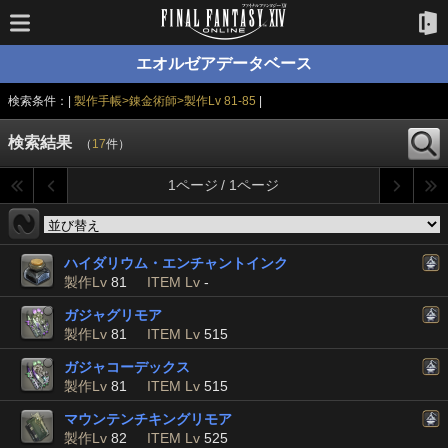
エオルゼアデータベース
検索条件：|
製作手帳>錬金術師>製作Lv 81-85
|
検索結果
（
17
件）
1ページ / 1ページ
ハイダリウム・エンチャントインク
製作Lv
81
ITEM Lv
-
ガジャグリモア
製作Lv
81
ITEM Lv
515
ガジャコーデックス
製作Lv
81
ITEM Lv
515
マウンテンチキングリモア
製作Lv
82
ITEM Lv
525