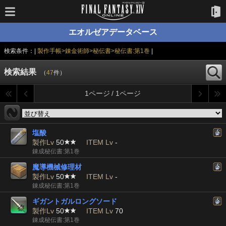
エオルゼアデータベース
検索条件：|
製作手帳>錬金術師>秘伝書>秘伝書:第1巻
|
検索結果
（
47
件）
1ページ / 1ページ
塩酸
製作Lv
50
ITEM Lv
-
錬成秘伝書:第1巻
魔導機械修理材
製作Lv
50
ITEM Lv
-
錬成秘伝書:第1巻
ギガントガルロングソード
製作Lv
50
ITEM Lv
70
錬成秘伝書:第1巻