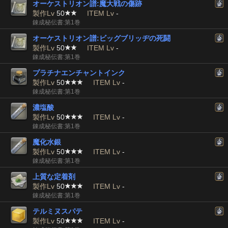
オーケストリオン譜:魔大戦の傷跡
製作Lv
50
ITEM Lv
-
錬成秘伝書:第1巻
オーケストリオン譜:ビッグブリッヂの死闘
製作Lv
50
ITEM Lv
-
錬成秘伝書:第1巻
プラチナエンチャントインク
製作Lv
50
ITEM Lv
-
錬成秘伝書:第1巻
濃塩酸
製作Lv
50
ITEM Lv
-
錬成秘伝書:第1巻
魔化水銀
製作Lv
50
ITEM Lv
-
錬成秘伝書:第1巻
上質な定着剤
製作Lv
50
ITEM Lv
-
錬成秘伝書:第1巻
テルミヌスパテ
製作Lv
50
ITEM Lv
-